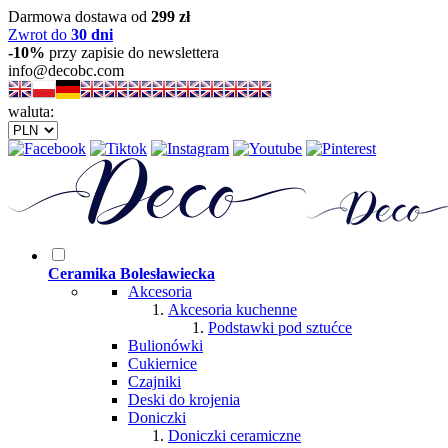
Darmowa dostawa od
299 zł
Zwrot do
30 dni
-10%
przy zapisie do newslettera
info@decobc.com
waluta:
Ceramika Bolesławiecka
Akcesoria
Akcesoria kuchenne
Podstawki pod sztućce
Bulionówki
Cukiernice
Czajniki
Deski do krojenia
Doniczki
Doniczki ceramiczne