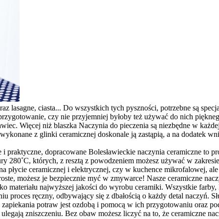
 oraz lasagne, ciasta... Do wszystkich tych pyszności, potrzebne są sp
h przygotowanie, czy nie przyjemniej byłoby też używać do nich piękne
awiec. Więcej niż blaszka Naczynia do pieczenia są niezbędne w każde
wykonane z glinki ceramicznej doskonale ją zastąpią, a na dodatek w
e i praktyczne, dopracowane Bolesławieckie naczynia ceramiczne to pr
ry 280˚C, których, z resztą z powodzeniem możesz używać w zakresie 
 na płycie ceramicznej i elektrycznej, czy w kuchence mikrofalowej, 
est proste, możesz je bezpiecznie myć w zmywarce! Nasze ceramiczne na
 materiału najwyższej jakości do wyrobu ceramiki. Wszystkie farby, 
niu proces ręczny, odbywający się z dbałością o każdy detal naczyń. S
do zapiekania potraw jest ozdobą i pomocą w ich przygotowaniu oraz p
ulegają zniszczeniu. Bez obaw możesz liczyć na to, że ceramiczne nac