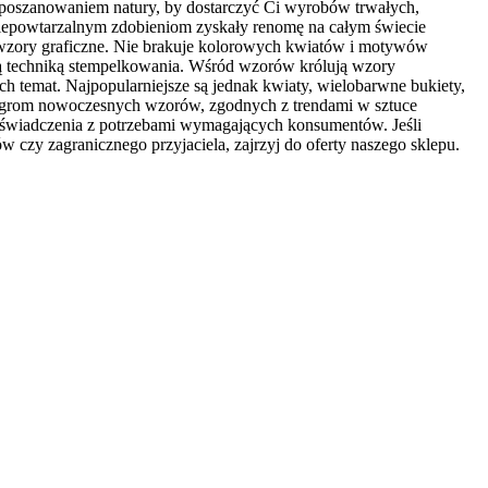
 z poszanowaniem natury, by dostarczyć Ci wyrobów trwałych,
 niepowtarzalnym zdobieniom zyskały renomę na całym świecie
e wzory graficzne. Nie brakuje kolorowych kwiatów i motywów
alną techniką stempelkowania. Wśród wzorów królują wzory
ch temat. Najpopularniejsze są jednak kwiaty, wielobarwne bukiety,
eż ogrom nowoczesnych wzorów, zgodnych z trendami w sztuce
 doświadczenia z potrzebami wymagających konsumentów. Jeśli
 czy zagranicznego przyjaciela, zajrzyj do oferty naszego sklepu.