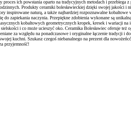
ły proces ich powstania oparto na tradycyjnych metodach i przebiega
dzinnych. Produkty ceramiki bolesławieckiej dzięki swojej jakości i
ory inspirowane naturą, a także najbardziej rozpoznawalne kobaltow
dą się do zapiekania naczynia. Przepiękne zdobienia wykonane są unik
lasycznych kobaltowych geometrycznych kropek, kresek i wariacji na i
ie sielskości i co może ucieszyć oko. Ceramika Bolesławiec oferuje t
oceniane za względu na ponadczasowe i oryginalne łączenie tradycji i
swojej kuchni. Szukasz czegoś niebanalnego na prezent dla nowożeńców
ksza przyjemność!