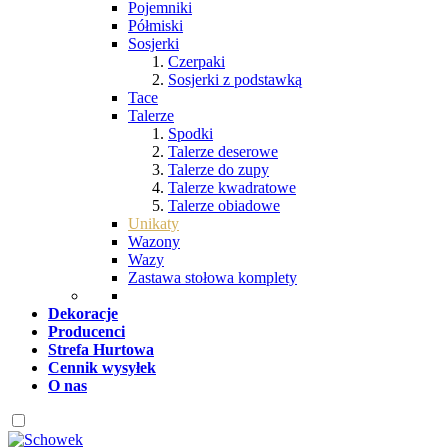
Pojemniki
Półmiski
Sosjerki
Czerpaki
Sosjerki z podstawką
Tace
Talerze
Spodki
Talerze deserowe
Talerze do zupy
Talerze kwadratowe
Talerze obiadowe
Unikaty
Wazony
Wazy
Zastawa stołowa komplety
Dekoracje
Producenci
Strefa Hurtowa
Cennik wysyłek
O nas