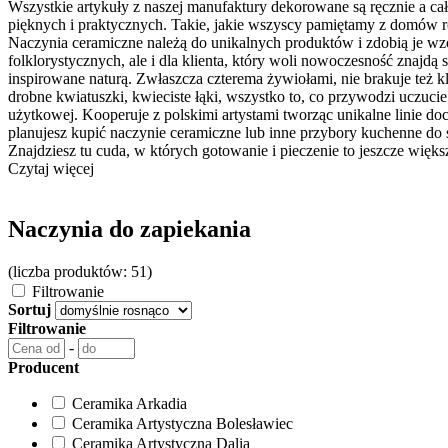
Wszystkie artykuły z naszej manufaktury dekorowane są ręcznie a ca
pięknych i praktycznych. Takie, jakie wszyscy pamiętamy z domów ro
Naczynia ceramiczne należą do unikalnych produktów i zdobią je wz
folklorystycznych, ale i dla klienta, który woli nowoczesność znaj
inspirowane naturą. Zwłaszcza czterema żywiołami, nie brakuje też k
drobne kwiatuszki, kwieciste łąki, wszystko to, co przywodzi uczuc
użytkowej. Kooperuje z polskimi artystami tworząc unikalne linie d
planujesz kupić naczynie ceramiczne lub inne przybory kuchenne do 
Znajdziesz tu cuda, w których gotowanie i pieczenie to jeszcze wię
Czytaj więcej
Naczynia do zapiekania
(liczba produktów: 51)
Filtrowanie
Sortuj
Filtrowanie
-
Producent
Ceramika Arkadia
Ceramika Artystyczna Bolesławiec
Ceramika Artystyczna Dalia