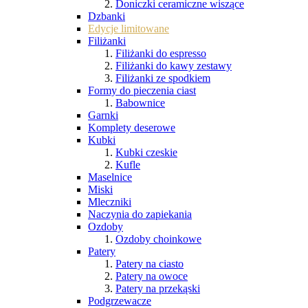
Doniczki ceramiczne wiszące
Dzbanki
Edycje limitowane
Filiżanki
Filiżanki do espresso
Filiżanki do kawy zestawy
Filiżanki ze spodkiem
Formy do pieczenia ciast
Babownice
Garnki
Komplety deserowe
Kubki
Kubki czeskie
Kufle
Maselnice
Miski
Mleczniki
Naczynia do zapiekania
Ozdoby
Ozdoby choinkowe
Patery
Patery na ciasto
Patery na owoce
Patery na przekąski
Podgrzewacze