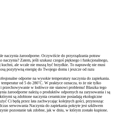
ecjale naczynia żaroodporne. Oczywiście do przyrządzania potraw
go naczynia? Zatem, jeśli szukasz czegoś pięknego i funkcjonalnego,
j kuchni, ale wcale nie muszą być brzydkie. To naprawdę nie musi
niosą pozytywną energię do Twojego domu i jeszcze od razu
ofesjonalne odporne na wysokie temperatury naczynia do zapiekania.
temperatur od 5 do 280˚C. W praktyce oznacza, to że nie tylko
ale i przechowywanie w lodówce nie stanowi problemu! Blaszka tego
czynia żaroodporne należą o produktów odpornych na zarysowania i są
którymi są zdobione naczynia ceramiczne posiadają ekologiczne
łużyć Ci będą przez lata zachwycając kolejnych gości, przynosząc
odczas serwowania Naczynia do zapiekania pokryte jest szkliwem
zynie pozostanie tak zdobne, jak w dniu, w którym zostało kupione.