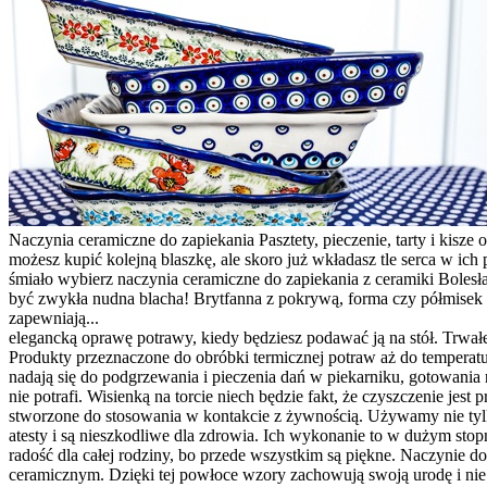
Naczynia ceramiczne do zapiekania Pasztety, pieczenie, tarty i kisze
możesz kupić kolejną blaszkę, ale skoro już wkładasz tle serca w ic
śmiało wybierz naczynia ceramiczne do zapiekania z ceramiki Bolesł
być zwykła nudna blacha! Brytfanna z pokrywą, forma czy półmisek 
zapewniają...
elegancką oprawę potrawy, kiedy będziesz podawać ją na stół. Trwał
Produkty przeznaczone do obróbki termicznej potraw aż do temperatu
nadają się do podgrzewania i pieczenia dań w piekarniku, gotowania
nie potrafi. Wisienką na torcie niech będzie fakt, że czyszczenie j
stworzone do stosowania w kontakcie z żywnością. Używamy nie tylko
atesty i są nieszkodliwe dla zdrowia. Ich wykonanie to w dużym stop
radość dla całej rodziny, bo przede wszystkim są piękne. Naczynie 
ceramicznym. Dzięki tej powłoce wzory zachowują swoją urodę i nie 