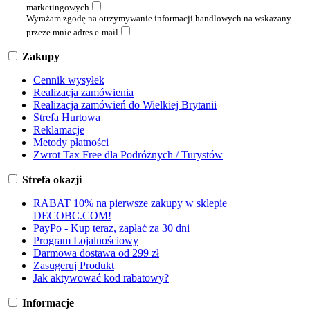
marketingowych
Wyrażam zgodę na otrzymywanie informacji handlowych na wskazany
przeze mnie adres e-mail
Zakupy
Cennik wysyłek
Realizacja zamówienia
Realizacja zamówień do Wielkiej Brytanii
Strefa Hurtowa
Reklamacje
Metody płatności
Zwrot Tax Free dla Podróżnych / Turystów
Strefa okazji
RABAT 10% na pierwsze zakupy w sklepie
DECOBC.COM!
PayPo - Kup teraz, zapłać za 30 dni
Program Lojalnościowy
Darmowa dostawa od 299 zł
Zasugeruj Produkt
Jak aktywować kod rabatowy?
Informacje