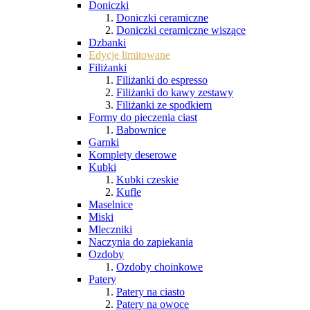
Doniczki
Doniczki ceramiczne
Doniczki ceramiczne wiszące
Dzbanki
Edycje limitowane
Filiżanki
Filiżanki do espresso
Filiżanki do kawy zestawy
Filiżanki ze spodkiem
Formy do pieczenia ciast
Babownice
Garnki
Komplety deserowe
Kubki
Kubki czeskie
Kufle
Maselnice
Miski
Mleczniki
Naczynia do zapiekania
Ozdoby
Ozdoby choinkowe
Patery
Patery na ciasto
Patery na owoce