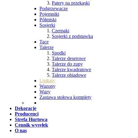
Patery na przekąski
Podgrzewacze
Pojemniki
Półmiski
Sosjerki
Czerpaki
Sosjerki z podstawką
Tace
Talerze
Spodki
Talerze deserowe
Talerze do zupy
Talerze kwadratowe
Talerze obiadowe
Unikaty
Wazony
Wazy
Zastawa stołowa komplety
Dekoracje
Producenci
Strefa Hurtowa
Cennik wysyłek
O nas