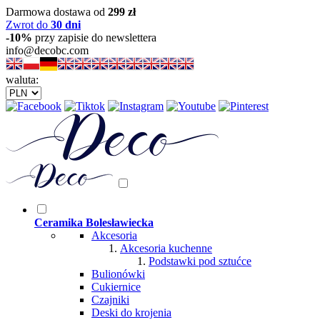
Darmowa dostawa od
299 zł
Zwrot do
30 dni
-10%
przy zapisie do newslettera
info@decobc.com
waluta:
Ceramika Bolesławiecka
Akcesoria
Akcesoria kuchenne
Podstawki pod sztućce
Bulionówki
Cukiernice
Czajniki
Deski do krojenia