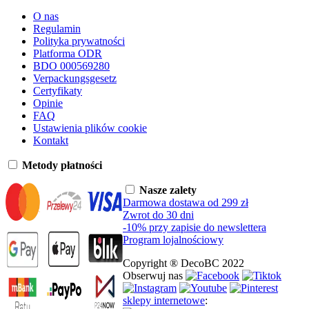
O nas
Regulamin
Polityka prywatności
Platforma ODR
BDO 000569280
Verpackungsgesetz
Certyfikaty
Opinie
FAQ
Ustawienia plików cookie
Kontakt
Metody płatności
Nasze zalety
Darmowa dostawa od 299 zł
Zwrot do 30 dni
-10% przy zapisie do newslettera
Program lojalnościowy
Copyright ® DecoBC 2022
Obserwuj nas
sklepy internetowe
: