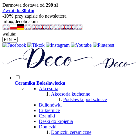
Darmowa dostawa od
299 zł
Zwrot do
30 dni
-10%
przy zapisie do newslettera
info@decobc.com
waluta:
Ceramika Bolesławiecka
Akcesoria
Akcesoria kuchenne
Podstawki pod sztućce
Bulionówki
Cukiernice
Czajniki
Deski do krojenia
Doniczki
Doniczki ceramiczne