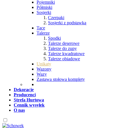
Pojemniki
Półmiski
Sosjerki
Czerpaki
Sosjerki z podstawką
Tace
Talerze
Spodki
Talerze deserowe
Talerze do zupy
Talerze kwadratowe
Talerze obiadowe
Unikaty
Wazony
Wazy
Zastawa stołowa komplety
Dekoracje
Producenci
Strefa Hurtowa
Cennik wysyłek
O nas