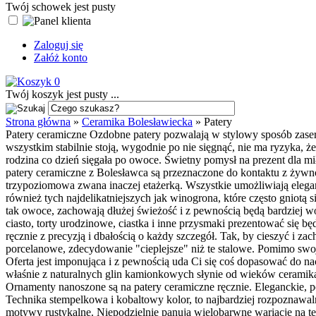
Twój schowek jest pusty
Zaloguj się
Załóż konto
0
Twój koszyk jest pusty ...
Strona główna
»
Ceramika Bolesławiecka
»
Patery
Patery ceramiczne Ozdobne patery pozwalają w stylowy sposób zaser
wszystkim stabilnie stoją, wygodnie po nie sięgnąć, nie ma ryzyka, ż
rodzina co dzień sięgała po owoce. Świetny pomysł na prezent dla mił
patery ceramiczne z Bolesławca są przeznaczone do kontaktu z żywnoś
trzypoziomowa zwana inaczej etażerką. Wszystkie umożliwiają elega
również tych najdelikatniejszych jak winogrona, które często gniot
tak owoce, zachowają dłużej świeżość i z pewnością będą bardziej wo
ciasto, torty urodzinowe, ciastka i inne przysmaki prezentować się 
ręcznie z precyzją i dbałością o każdy szczegół. Tak, by cieszyć i z
porcelanowe, zdecydowanie "cieplejsze" niż te stalowe. Pomimo sw
Oferta jest imponująca i z pewnością uda Ci się coś dopasować do na
właśnie z naturalnych glin kamionkowych słynie od wieków ceramika
Ornamenty nanoszone są na patery ceramiczne ręcznie. Eleganckie, 
Technika stempelkowa i kobaltowy kolor, to najbardziej rozpoznawal
motywy rustykalne. Niepodzielnie panują wielobarwne wariacje na t