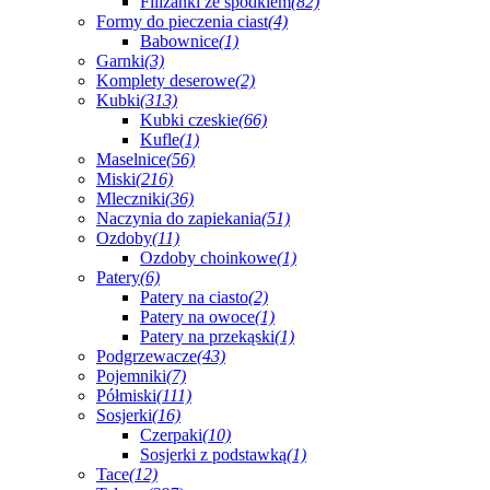
Filiżanki ze spodkiem
(82)
Formy do pieczenia ciast
(4)
Babownice
(1)
Garnki
(3)
Komplety deserowe
(2)
Kubki
(313)
Kubki czeskie
(66)
Kufle
(1)
Maselnice
(56)
Miski
(216)
Mleczniki
(36)
Naczynia do zapiekania
(51)
Ozdoby
(11)
Ozdoby choinkowe
(1)
Patery
(6)
Patery na ciasto
(2)
Patery na owoce
(1)
Patery na przekąski
(1)
Podgrzewacze
(43)
Pojemniki
(7)
Półmiski
(111)
Sosjerki
(16)
Czerpaki
(10)
Sosjerki z podstawką
(1)
Tace
(12)