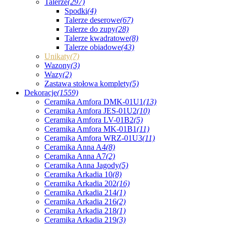
Talerze
(297)
Spodki
(4)
Talerze deserowe
(67)
Talerze do zupy
(28)
Talerze kwadratowe
(8)
Talerze obiadowe
(43)
Unikaty
(7)
Wazony
(3)
Wazy
(2)
Zastawa stołowa komplety
(5)
Dekoracje
(1559)
Ceramika Amfora DMK-01U1
(13)
Ceramika Amfora JES-01U2
(10)
Ceramika Amfora LV-01B2
(5)
Ceramika Amfora MK-01B1
(11)
Ceramika Amfora WRZ-01U3
(11)
Ceramika Anna A4
(8)
Ceramika Anna A7
(2)
Ceramika Anna Jagody
(5)
Ceramika Arkadia 10
(8)
Ceramika Arkadia 202
(16)
Ceramika Arkadia 214
(1)
Ceramika Arkadia 216
(2)
Ceramika Arkadia 218
(1)
Ceramika Arkadia 219
(3)