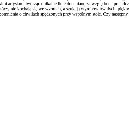
mi artystami tworząc unikalne linie doceniane za względu na ponadcza
órzy nie kochają się we wzorach, a szukają wyrobów trwałych, piękny
mnienia o chwilach spędzonych przy wspólnym stole. Czy następny tort