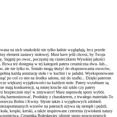
ana na nich smakołyki nie tylko ładnie wyglądają, lecz przede
ważny element zastawy stołowej. Must have jeśli chcesz, by Twoja
ę. Sięgnij po owoc, poczęstuj się ciasteczkiem Wysokiej jakości
 Bywa też dostępna w tej kategorii patera ceramiczna dwu- lub...
w, ale nie tylko to. Śmiało mogą służyć do eksponowania owoców,
pełnią każdą aranżację stołu i w kuchni i w jadalni. Wyeksponowane
 po coś co stoi na środku salonu, niż do szafki... Dzięki paterom
szcze większej wyjątkowości na każdym stole. Patery wyrabiane są
ie mają konkurencji, są mniej kruche niż szkło czy patery
e też bezpiecznie myć w zmywarce! Masz naprawdę spory wybór.
 sobą harmonizować. Produkty z charakterem, z trwałego materiału To
dorzeczu Bobru i Kwisy. Słynie także z wyjątkowych zdobień.
iezapomnianych wzorów na paterach używa się stempli i pędzli.
ła, kropki, kreski, a także inspirowane czterema żywiołami natury
o wzornictwa. Ceramika Bolesławiec oferuje sporo nowoczesnych