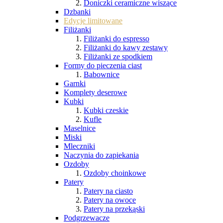
Doniczki ceramiczne wiszące
Dzbanki
Edycje limitowane
Filiżanki
Filiżanki do espresso
Filiżanki do kawy zestawy
Filiżanki ze spodkiem
Formy do pieczenia ciast
Babownice
Garnki
Komplety deserowe
Kubki
Kubki czeskie
Kufle
Maselnice
Miski
Mleczniki
Naczynia do zapiekania
Ozdoby
Ozdoby choinkowe
Patery
Patery na ciasto
Patery na owoce
Patery na przekąski
Podgrzewacze