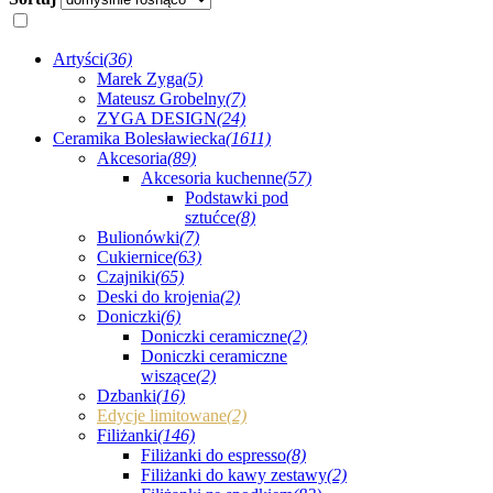
Artyści
(36)
Marek Zyga
(5)
Mateusz Grobelny
(7)
ZYGA DESIGN
(24)
Ceramika Bolesławiecka
(1611)
Akcesoria
(89)
Akcesoria kuchenne
(57)
Podstawki pod
sztućce
(8)
Bulionówki
(7)
Cukiernice
(63)
Czajniki
(65)
Deski do krojenia
(2)
Doniczki
(6)
Doniczki ceramiczne
(2)
Doniczki ceramiczne
wiszące
(2)
Dzbanki
(16)
Edycje limitowane
(2)
Filiżanki
(146)
Filiżanki do espresso
(8)
Filiżanki do kawy zestawy
(2)