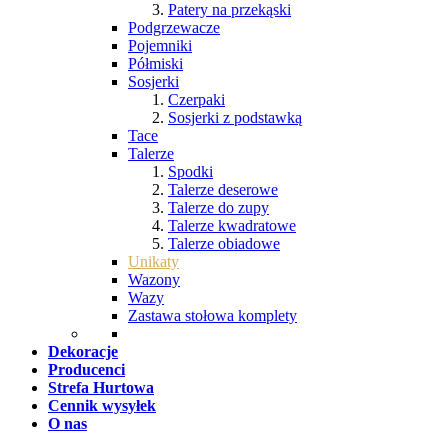
Patery na przekąski
Podgrzewacze
Pojemniki
Półmiski
Sosjerki
Czerpaki
Sosjerki z podstawką
Tace
Talerze
Spodki
Talerze deserowe
Talerze do zupy
Talerze kwadratowe
Talerze obiadowe
Unikaty
Wazony
Wazy
Zastawa stołowa komplety
Dekoracje
Producenci
Strefa Hurtowa
Cennik wysyłek
O nas