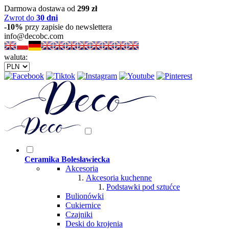
Darmowa dostawa od
299 zł
Zwrot do
30 dni
-10%
przy zapisie do newslettera
info@decobc.com
waluta:
Ceramika Bolesławiecka
Akcesoria
Akcesoria kuchenne
Podstawki pod sztućce
Bulionówki
Cukiernice
Czajniki
Deski do krojenia