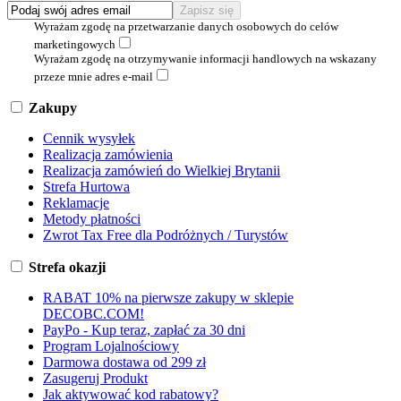
Wyrażam zgodę na przetwarzanie danych osobowych do celów
marketingowych
Wyrażam zgodę na otrzymywanie informacji handlowych na wskazany
przeze mnie adres e-mail
Zakupy
Cennik wysyłek
Realizacja zamówienia
Realizacja zamówień do Wielkiej Brytanii
Strefa Hurtowa
Reklamacje
Metody płatności
Zwrot Tax Free dla Podróżnych / Turystów
Strefa okazji
RABAT 10% na pierwsze zakupy w sklepie
DECOBC.COM!
PayPo - Kup teraz, zapłać za 30 dni
Program Lojalnościowy
Darmowa dostawa od 299 zł
Zasugeruj Produkt
Jak aktywować kod rabatowy?