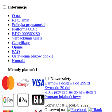
Informacje
O nas
Regulamin
Polityka prywatności
Platforma ODR
BDO 000569280
Verpackungsgesetz
Certyfikaty
Opinie
FAQ
Ustawienia plików cookie
Kontakt
Metody płatności
Nasze zalety
Darmowa dostawa od 299 zł
Zwrot do 30 dni
-10% przy zapisie do newslettera
Program lojalnościowy
Copyright ® DecoBC 2022
Obserwuj nas