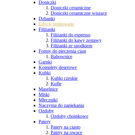
Doniczki
Doniczki ceramiczne
Doniczki ceramiczne wiszące
Dzbanki
Edycje limitowane
Filiżanki
Filiżanki do espresso
Filiżanki do kawy zestawy
Filiżanki ze spodkiem
Formy do pieczenia ciast
Babownice
Garnki
Komplety deserowe
Kubki
Kubki czeskie
Kufle
Maselnice
Miski
Mleczniki
Naczynia do zapiekania
Ozdoby
Ozdoby choinkowe
Patery
Patery na ciasto
Patery na owoce