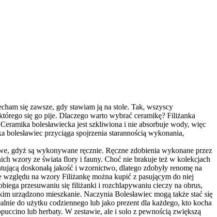
iecham się zawsze, gdy stawiam ją na stole. Tak, wszyscy
którego się go pije. Dlaczego warto wybrać ceramikę? Filiżanka
 Ceramika bolesławiecka jest szkliwiona i nie absorbuje wody, więc
 bolesławiec przyciąga spojrzenia starannością wykonania,
towe, gdyż są wykonywane ręcznie. Ręczne zdobienia wykonane przez
ch wzory ze świata flory i fauny. Choć nie brakuje też w kolekcjach
ującą doskonałą jakość i wzornictwo, dlatego zdobyły renomę na
ze względu na wzory Filiżankę można kupić z pasującym do niej
biega przesuwaniu się filiżanki i rozchlapywaniu cieczy na obrus,
akim urządzono mieszkanie. Naczynia Bolesławiec mogą także stać się
nie do użytku codziennego lub jako prezent dla każdego, kto kocha
puccino lub herbaty. W zestawie, ale i solo z pewnością zwiększą