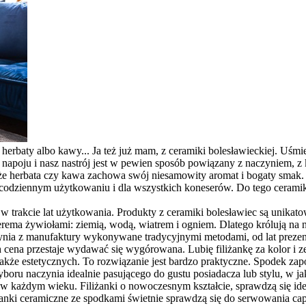
 herbaty albo kawy... Ja też już mam, z ceramiki bolesławieckiej. Uśm
napoju i nasz nastrój jest w pewien sposób powiązany z naczyniem, z 
, że herbata czy kawa zachowa swój niesamowity aromat i bogaty smak.
odziennym użytkowaniu i dla wszystkich koneserów. Do tego ceramika
 trakcie lat użytkowania. Produkty z ceramiki bolesławiec są unika
rema żywiołami: ziemią, wodą, wiatrem i ogniem. Dlatego królują na ni
ynia z manufaktury wykonywane tradycyjnymi metodami, od lat prezent
ch cena przestaje wydawać się wygórowana. Lubię filiżankę za kolor i 
akże estetycznych. To rozwiązanie jest bardzo praktyczne. Spodek zapo
yboru naczynia idealnie pasującego do gustu posiadacza lub stylu, w j
każdym wieku. Filiżanki o nowoczesnym kształcie, sprawdzą się ideal
żanki ceramiczne ze spodkami świetnie sprawdzą się do serwowania cap