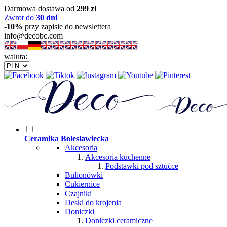
Darmowa dostawa od
299 zł
Zwrot do
30 dni
-10%
przy zapisie do newslettera
info@decobc.com
waluta:
Ceramika Bolesławiecka
Akcesoria
Akcesoria kuchenne
Podstawki pod sztućce
Bulionówki
Cukiernice
Czajniki
Deski do krojenia
Doniczki
Doniczki ceramiczne