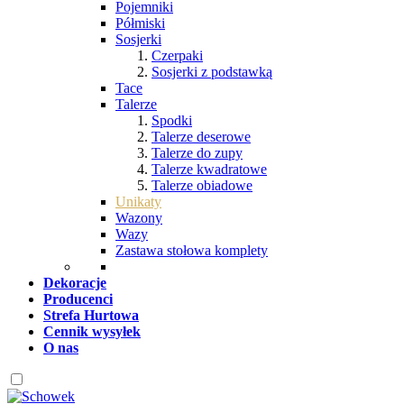
Pojemniki
Półmiski
Sosjerki
Czerpaki
Sosjerki z podstawką
Tace
Talerze
Spodki
Talerze deserowe
Talerze do zupy
Talerze kwadratowe
Talerze obiadowe
Unikaty
Wazony
Wazy
Zastawa stołowa komplety
Dekoracje
Producenci
Strefa Hurtowa
Cennik wysyłek
O nas