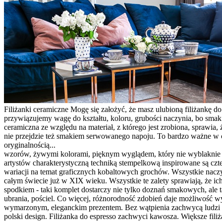
Filiżanki ceramiczne Mogę się założyć, że masz ulubioną filiżankę do
przywiązujemy wagę do kształtu, koloru, grubości naczynia, bo smak 
ceramiczna ze względu na materiał, z którego jest zrobiona, sprawia
nie przejdzie też smakiem serwowanego napoju. To bardzo ważne w c
oryginalnością...
wzorów, żywymi kolorami, pięknym wyglądem, który nie wyblaknie w
artystów charakterystyczną techniką stempelkową inspirowane są czte
wariacji na temat graficznych kobaltowych grochów. Wszystkie nacz
całym świecie już w XIX wieku. Wszystkie te zalety sprawiają, że i
spodkiem - taki komplet dostarczy nie tylko doznań smakowych, ale t
ubrania, pościel. Co więcej, różnorodność zdobień daje możliwość w
wymarzonym, eleganckim prezentem. Bez wątpienia zachwycą ludzi w 
polski design. Filiżanka do espresso zachwyci kawosza. Większe fili