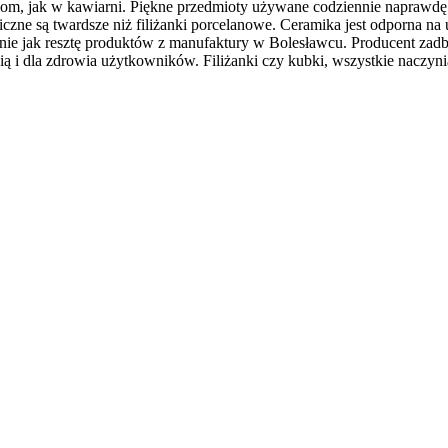
ciom, jak w kawiarni. Piękne przedmioty używane codziennie naprawdę
amiczne są twardsze niż filiżanki porcelanowe. Ceramika jest odporna 
 jak resztę produktów z manufaktury w Bolesławcu. Producent zadbał 
ścią i dla zdrowia użytkowników. Filiżanki czy kubki, wszystkie nacz