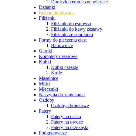
Doniczki ceramiczne wiszące
Dzbanki
Edycje limitowane
Filiżanki
Filiżanki do espresso
Filiżanki do kawy zestawy
Filiżanki ze spodkiem
Formy do pieczenia ciast
Babownice
Garnki
Komplety deserowe
Kubki
Kubki czeskie
Kufle
Maselnice
Miski
Mleczniki
Naczynia do zapiekania
Ozdoby
Ozdoby choinkowe
Patery
Patery na ciasto
Patery na owoce
Patery na przekąski
Podgrzewacze