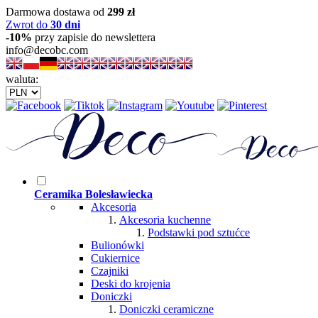
Darmowa dostawa od
299 zł
Zwrot do
30 dni
-10%
przy zapisie do newslettera
info@decobc.com
waluta:
Ceramika Bolesławiecka
Akcesoria
Akcesoria kuchenne
Podstawki pod sztućce
Bulionówki
Cukiernice
Czajniki
Deski do krojenia
Doniczki
Doniczki ceramiczne