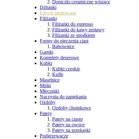
Doniczki ceramiczne wiszące
Dzbanki
Edycje limitowane
Filiżanki
Filiżanki do espresso
Filiżanki do kawy zestawy
Filiżanki ze spodkiem
Formy do pieczenia ciast
Babownice
Garnki
Komplety deserowe
Kubki
Kubki czeskie
Kufle
Maselnice
Miski
Mleczniki
Naczynia do zapiekania
Ozdoby
Ozdoby choinkowe
Patery
Patery na ciasto
Patery na owoce
Patery na przekąski
Podgrzewacze