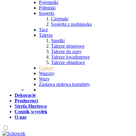
Pojemniki
Półmiski
Sosjerki
Czerpaki
Sosjerki z podstawką
Tace
Talerze
Spodki
Talerze deserowe
Talerze do zupy
Talerze kwadratowe
Talerze obiadowe
Unikaty
Wazony
Wazy
Zastawa stołowa komplety
Dekoracje
Producenci
Strefa Hurtowa
Cennik wysyłek
O nas