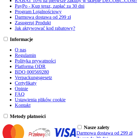
RABAT 10% na pierwsze zakupy w sklepie DECOBC.COM!
PayPo - Kup teraz, zapłać za 30 dni
Program Lojalnościowy
Darmowa dostawa od 299 zł
Zasugeruj Produkt
Jak aktywować kod rabatowy?
Informacje
O nas
Regulamin
Polityka prywatności
Platforma ODR
BDO 000569280
Verpackungsgesetz
Certyfikaty
Opinie
FAQ
Ustawienia plików cookie
Kontakt
Metody płatności
Nasze zalety
Darmowa dostawa od 299 zł