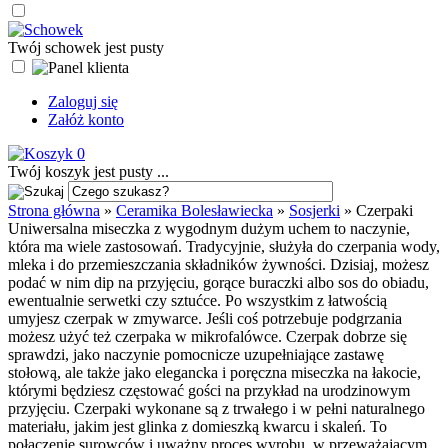
Twój schowek jest pusty
Zaloguj się
Załóż konto
0
Twój koszyk jest pusty ...
Strona główna
»
Ceramika Bolesławiecka
»
Sosjerki
»
Czerpaki
Uniwersalna miseczka z wygodnym dużym uchem to naczynie,
która ma wiele zastosowań. Tradycyjnie, służyła do czerpania wody,
mleka i do przemieszczania składników żywności. Dzisiaj, możesz
podać w nim dip na przyjęciu, gorące buraczki albo sos do obiadu,
ewentualnie serwetki czy sztućce. Po wszystkim z łatwością
umyjesz czerpak w zmywarce. Jeśli coś potrzebuje podgrzania
możesz użyć też czerpaka w mikrofalówce. Czerpak dobrze się
sprawdzi, jako naczynie pomocnicze uzupełniające zastawę
stołową, ale także jako elegancka i poręczna miseczka na łakocie,
którymi będziesz częstować gości na przykład na urodzinowym
przyjęciu. Czerpaki wykonane są z trwałego i w pełni naturalnego
materiału, jakim jest glinka z domieszką kwarcu i skaleń. To
połączenie surowców i uważny proces wyrobu, w przeważającym...