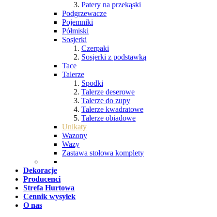
Patery na przekąski
Podgrzewacze
Pojemniki
Półmiski
Sosjerki
Czerpaki
Sosjerki z podstawką
Tace
Talerze
Spodki
Talerze deserowe
Talerze do zupy
Talerze kwadratowe
Talerze obiadowe
Unikaty
Wazony
Wazy
Zastawa stołowa komplety
Dekoracje
Producenci
Strefa Hurtowa
Cennik wysyłek
O nas