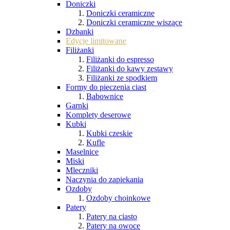
Doniczki
Doniczki ceramiczne
Doniczki ceramiczne wiszące
Dzbanki
Edycje limitowane
Filiżanki
Filiżanki do espresso
Filiżanki do kawy zestawy
Filiżanki ze spodkiem
Formy do pieczenia ciast
Babownice
Garnki
Komplety deserowe
Kubki
Kubki czeskie
Kufle
Maselnice
Miski
Mleczniki
Naczynia do zapiekania
Ozdoby
Ozdoby choinkowe
Patery
Patery na ciasto
Patery na owoce