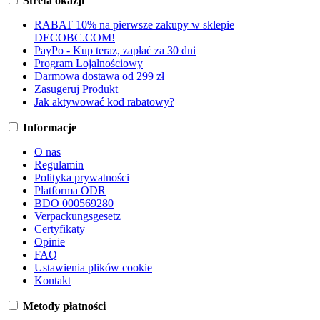
Strefa okazji
RABAT 10% na pierwsze zakupy w sklepie
DECOBC.COM!
PayPo - Kup teraz, zapłać za 30 dni
Program Lojalnościowy
Darmowa dostawa od 299 zł
Zasugeruj Produkt
Jak aktywować kod rabatowy?
Informacje
O nas
Regulamin
Polityka prywatności
Platforma ODR
BDO 000569280
Verpackungsgesetz
Certyfikaty
Opinie
FAQ
Ustawienia plików cookie
Kontakt
Metody płatności