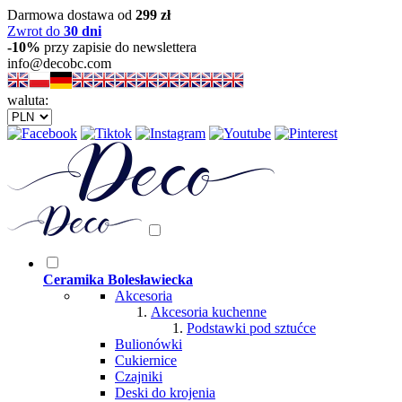
Darmowa dostawa od
299 zł
Zwrot do
30 dni
-10%
przy zapisie do newslettera
info@decobc.com
waluta:
Ceramika Bolesławiecka
Akcesoria
Akcesoria kuchenne
Podstawki pod sztućce
Bulionówki
Cukiernice
Czajniki
Deski do krojenia