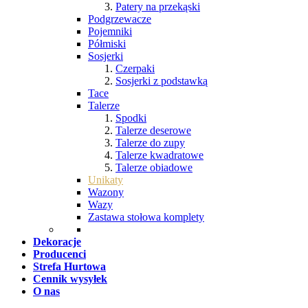
Patery na przekąski
Podgrzewacze
Pojemniki
Półmiski
Sosjerki
Czerpaki
Sosjerki z podstawką
Tace
Talerze
Spodki
Talerze deserowe
Talerze do zupy
Talerze kwadratowe
Talerze obiadowe
Unikaty
Wazony
Wazy
Zastawa stołowa komplety
Dekoracje
Producenci
Strefa Hurtowa
Cennik wysyłek
O nas