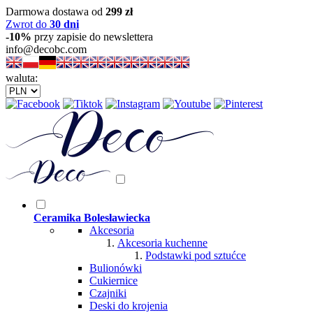
Darmowa dostawa od
299 zł
Zwrot do
30 dni
-10%
przy zapisie do newslettera
info@decobc.com
waluta:
Ceramika Bolesławiecka
Akcesoria
Akcesoria kuchenne
Podstawki pod sztućce
Bulionówki
Cukiernice
Czajniki
Deski do krojenia