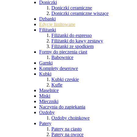
Doniczki
Doniczki ceramiczne
Doniczki ceramiczne wiszące
Dzbanki
Edycje limitowane
Filiżanki
Filiżanki do espresso
Filiżanki do kawy zestawy
Filiżanki ze spodkiem
Formy do pieczenia ciast
Babownice
Garnki
Komplety deserowe
Kubki
Kubki czeskie
Kufle
Maselnice
Miski
Mleczniki
Naczynia do zapiekania
Ozdoby
Ozdoby choinkowe
Patery
Patery na ciasto
Patery na owoce