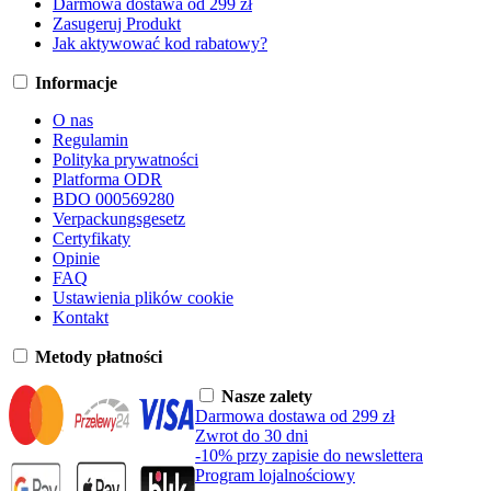
Darmowa dostawa od 299 zł
Zasugeruj Produkt
Jak aktywować kod rabatowy?
Informacje
O nas
Regulamin
Polityka prywatności
Platforma ODR
BDO 000569280
Verpackungsgesetz
Certyfikaty
Opinie
FAQ
Ustawienia plików cookie
Kontakt
Metody płatności
Nasze zalety
Darmowa dostawa od 299 zł
Zwrot do 30 dni
-10% przy zapisie do newslettera
Program lojalnościowy