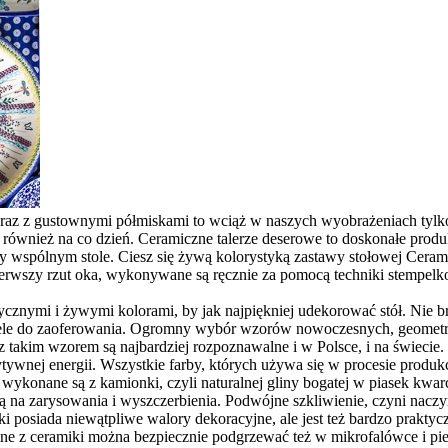
 wraz z gustownymi półmiskami to wciąż w naszych wyobrażeniach tylk
również na co dzień. Ceramiczne talerze deserowe to doskonałe produ
 wspólnym stole. Ciesz się żywą kolorystyką zastawy stołowej Cerami
pierwszy rzut oka, wykonywane są ręcznie za pomocą techniki stempelk
ycznymi i żywymi kolorami, by jak najpiękniej udekorować stół. Nie b
wiele do zaoferowania. Ogromny wybór wzorów nowoczesnych, geometr
ne z takim wzorem są najbardziej rozpoznawalne i w Polsce, i na świe
ywnej energii. Wszystkie farby, których używa się w procesie produk
 wykonane są z kamionki, czyli naturalnej gliny bogatej w piasek kwa
e są na zarysowania i wyszczerbienia. Podwójne szkliwienie, czyni nac
i posiada niewątpliwe walory dekoracyjne, ale jest też bardzo praktycz
ne z ceramiki można bezpiecznie podgrzewać też w mikrofalówce i pie