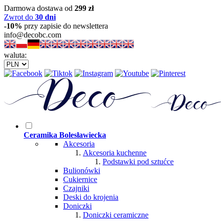
Darmowa dostawa od
299 zł
Zwrot do
30 dni
-10%
przy zapisie do newslettera
info@decobc.com
waluta:
Ceramika Bolesławiecka
Akcesoria
Akcesoria kuchenne
Podstawki pod sztućce
Bulionówki
Cukiernice
Czajniki
Deski do krojenia
Doniczki
Doniczki ceramiczne