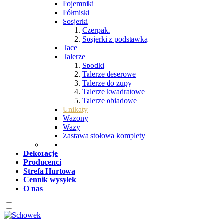
Pojemniki
Półmiski
Sosjerki
Czerpaki
Sosjerki z podstawką
Tace
Talerze
Spodki
Talerze deserowe
Talerze do zupy
Talerze kwadratowe
Talerze obiadowe
Unikaty
Wazony
Wazy
Zastawa stołowa komplety
Dekoracje
Producenci
Strefa Hurtowa
Cennik wysyłek
O nas