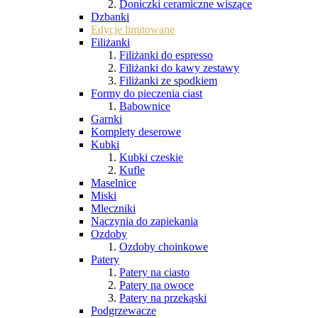
Doniczki ceramiczne wiszące
Dzbanki
Edycje limitowane
Filiżanki
Filiżanki do espresso
Filiżanki do kawy zestawy
Filiżanki ze spodkiem
Formy do pieczenia ciast
Babownice
Garnki
Komplety deserowe
Kubki
Kubki czeskie
Kufle
Maselnice
Miski
Mleczniki
Naczynia do zapiekania
Ozdoby
Ozdoby choinkowe
Patery
Patery na ciasto
Patery na owoce
Patery na przekąski
Podgrzewacze