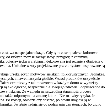
o zastawa na specjalne okazje. Gdy tymczasem, talerze kolorowe
kty, od których możesz zacząć swoją przygodę z ceramiką
ka bolesławiecka wyrabiana i dekorowana jest ręcznie z dbałością o
owania. Unikalne wzory projektowane przez artystów, inspirowane są
rakuje urzekających motywów sielskich, folklorystycznych. Jednakże,
ycznych, a nawet naczynia gładkie. Wśród produktów oczywiście
cie. Talerz ceramiczny z takim wzorem w każdym domu w wyrazisty
cji są ekologiczne, bezpieczne dla Twojego zdrowia i dopuszczone do
rcowy i skaleń. Ze względu na szczególną staranność procesu
zynia także odpornymi na zmianę koloru. Nie ma więc ryzyka, że
na. Po kolacji, obiedzie czy deserze, po prostu umyjesz ją w
karniku. Świetnie nadają się do podawania dań gorących, bo długo