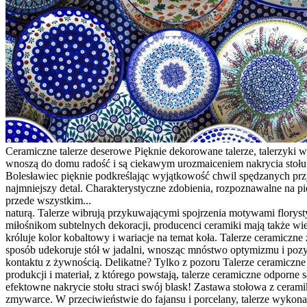
Ceramiczne talerze deserowe Pięknie dekorowane talerze, talerzyki
wnoszą do domu radość i są ciekawym urozmaiceniem nakrycia stołu 
Bolesławiec pięknie podkreślając wyjątkowość chwil spędzanych przy
najmniejszy detal. Charakterystyczne zdobienia, rozpoznawalne na 
przede wszystkim...
naturą. Talerze wibrują przykuwającymi spojrzenia motywami floryst
miłośnikom subtelnych dekoracji, producenci ceramiki mają także 
króluje kolor kobaltowy i wariacje na temat koła. Talerze ceramicz
sposób udekoruje stół w jadalni, wnosząc mnóstwo optymizmu i pozyt
kontaktu z żywnością. Delikatne? Tylko z pozoru Talerze ceramiczne
produkcji i materiał, z którego powstają, talerze ceramiczne odporn
efektowne nakrycie stołu straci swój blask! Zastawa stołowa z ceramik
zmywarce. W przeciwieństwie do fajansu i porcelany, talerze wykona