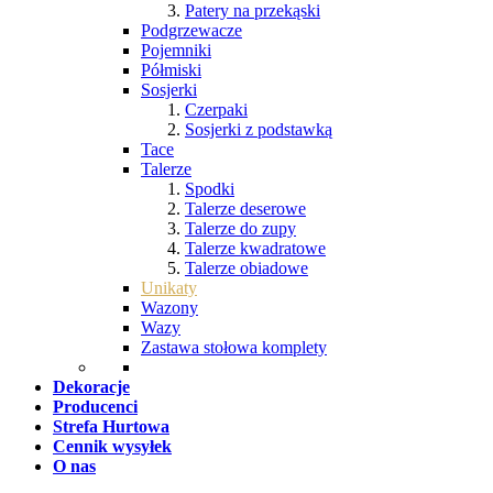
Patery na przekąski
Podgrzewacze
Pojemniki
Półmiski
Sosjerki
Czerpaki
Sosjerki z podstawką
Tace
Talerze
Spodki
Talerze deserowe
Talerze do zupy
Talerze kwadratowe
Talerze obiadowe
Unikaty
Wazony
Wazy
Zastawa stołowa komplety
Dekoracje
Producenci
Strefa Hurtowa
Cennik wysyłek
O nas