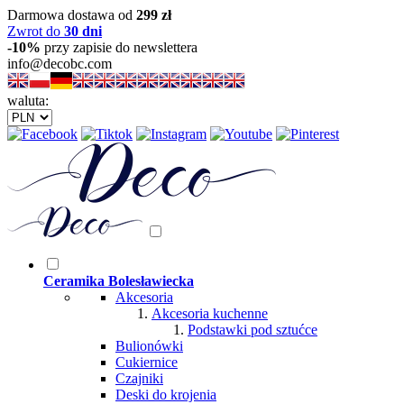
Darmowa dostawa od
299 zł
Zwrot do
30 dni
-10%
przy zapisie do newslettera
info@decobc.com
waluta:
Ceramika Bolesławiecka
Akcesoria
Akcesoria kuchenne
Podstawki pod sztućce
Bulionówki
Cukiernice
Czajniki
Deski do krojenia