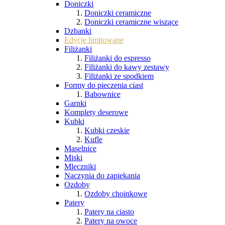
Doniczki
Doniczki ceramiczne
Doniczki ceramiczne wiszące
Dzbanki
Edycje limitowane
Filiżanki
Filiżanki do espresso
Filiżanki do kawy zestawy
Filiżanki ze spodkiem
Formy do pieczenia ciast
Babownice
Garnki
Komplety deserowe
Kubki
Kubki czeskie
Kufle
Maselnice
Miski
Mleczniki
Naczynia do zapiekania
Ozdoby
Ozdoby choinkowe
Patery
Patery na ciasto
Patery na owoce