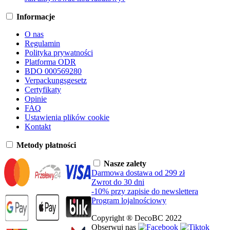
Informacje
O nas
Regulamin
Polityka prywatności
Platforma ODR
BDO 000569280
Verpackungsgesetz
Certyfikaty
Opinie
FAQ
Ustawienia plików cookie
Kontakt
Metody płatności
Nasze zalety
Darmowa dostawa od 299 zł
Zwrot do 30 dni
-10% przy zapisie do newslettera
Program lojalnościowy
Copyright ® DecoBC 2022
Obserwuj nas