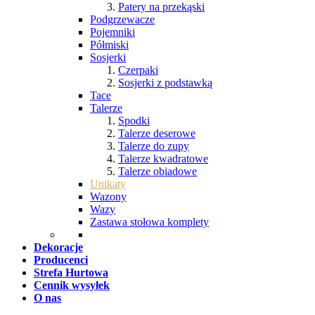
Patery na przekąski
Podgrzewacze
Pojemniki
Półmiski
Sosjerki
Czerpaki
Sosjerki z podstawką
Tace
Talerze
Spodki
Talerze deserowe
Talerze do zupy
Talerze kwadratowe
Talerze obiadowe
Unikaty
Wazony
Wazy
Zastawa stołowa komplety
Dekoracje
Producenci
Strefa Hurtowa
Cennik wysyłek
O nas