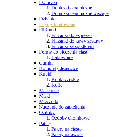
Doniczki
Doniczki ceramiczne
Doniczki ceramiczne wiszące
Dzbanki
Edycje limitowane
Filiżanki
Filiżanki do espresso
Filiżanki do kawy zestawy
Filiżanki ze spodkiem
Formy do pieczenia ciast
Babownice
Garnki
Komplety deserowe
Kubki
Kubki czeskie
Kufle
Maselnice
Miski
Mleczniki
Naczynia do zapiekania
Ozdoby
Ozdoby choinkowe
Patery
Patery na ciasto
Patery na owoce