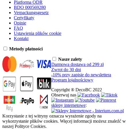
Platforma ODR
BDO 000569280
Verpackungsgesetz
Certyfikaty
Opinie
FAQ
Ustawienia plików cookie
Kontakt
Metody płatności
Nasze zalety
Darmowa dostawa od 299 zł
Zwrot do 30 dni
-10% przy zapisie do newslettera
Program lojalnościowy
Copyright ® DecoBC 2022
Obserwuj nas
sklepy internetowe
:
Korzystanie z tej witryny oznacza wyrażenie zgody na
wykorzystanie plików cookies. Więcej informacji możesz znaleźć w
naszej Polityce Cookies.