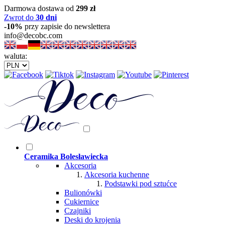
Darmowa dostawa od
299 zł
Zwrot do
30 dni
-10%
przy zapisie do newslettera
info@decobc.com
waluta:
Ceramika Bolesławiecka
Akcesoria
Akcesoria kuchenne
Podstawki pod sztućce
Bulionówki
Cukiernice
Czajniki
Deski do krojenia