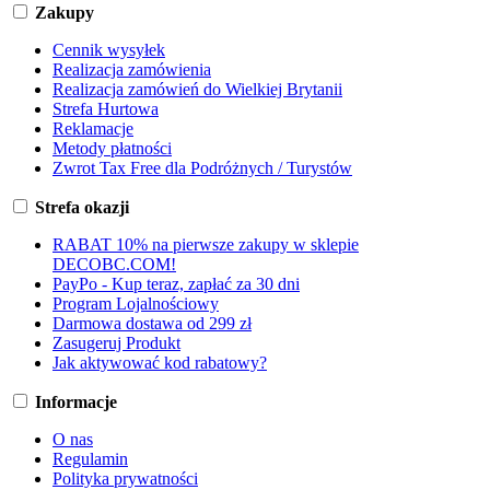
Zakupy
Cennik wysyłek
Realizacja zamówienia
Realizacja zamówień do Wielkiej Brytanii
Strefa Hurtowa
Reklamacje
Metody płatności
Zwrot Tax Free dla Podróżnych / Turystów
Strefa okazji
RABAT 10% na pierwsze zakupy w sklepie
DECOBC.COM!
PayPo - Kup teraz, zapłać za 30 dni
Program Lojalnościowy
Darmowa dostawa od 299 zł
Zasugeruj Produkt
Jak aktywować kod rabatowy?
Informacje
O nas
Regulamin
Polityka prywatności