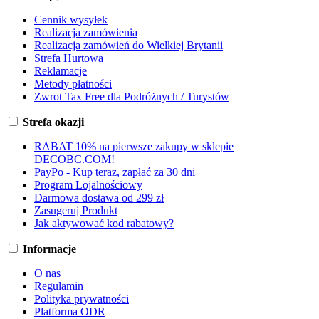
Cennik wysyłek
Realizacja zamówienia
Realizacja zamówień do Wielkiej Brytanii
Strefa Hurtowa
Reklamacje
Metody płatności
Zwrot Tax Free dla Podróżnych / Turystów
Strefa okazji
RABAT 10% na pierwsze zakupy w sklepie
DECOBC.COM!
PayPo - Kup teraz, zapłać za 30 dni
Program Lojalnościowy
Darmowa dostawa od 299 zł
Zasugeruj Produkt
Jak aktywować kod rabatowy?
Informacje
O nas
Regulamin
Polityka prywatności
Platforma ODR