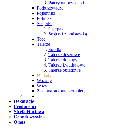
Patery na przekąski
Podgrzewacze
Pojemniki
Półmiski
Sosjerki
Czerpaki
Sosjerki z podstawką
Tace
Talerze
Spodki
Talerze deserowe
Talerze do zupy
Talerze kwadratowe
Talerze obiadowe
Unikaty
Wazony
Wazy
Zastawa stołowa komplety
Dekoracje
Producenci
Strefa Hurtowa
Cennik wysyłek
O nas