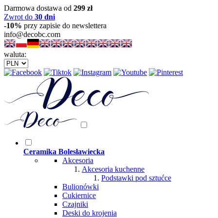
Darmowa dostawa od
299 zł
Zwrot do
30 dni
-10%
przy zapisie do newslettera
info@decobc.com
waluta:
Ceramika Bolesławiecka
Akcesoria
Akcesoria kuchenne
Podstawki pod sztućce
Bulionówki
Cukiernice
Czajniki
Deski do krojenia