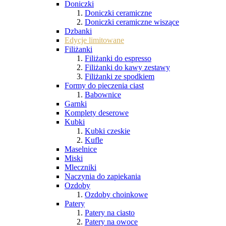
Doniczki
Doniczki ceramiczne
Doniczki ceramiczne wiszące
Dzbanki
Edycje limitowane
Filiżanki
Filiżanki do espresso
Filiżanki do kawy zestawy
Filiżanki ze spodkiem
Formy do pieczenia ciast
Babownice
Garnki
Komplety deserowe
Kubki
Kubki czeskie
Kufle
Maselnice
Miski
Mleczniki
Naczynia do zapiekania
Ozdoby
Ozdoby choinkowe
Patery
Patery na ciasto
Patery na owoce