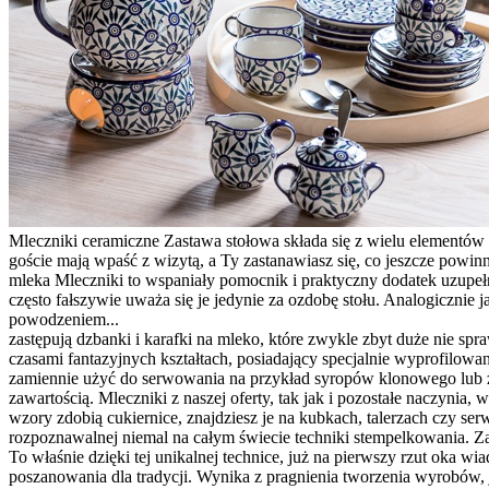
Mleczniki ceramiczne Zastawa stołowa składa się z wielu elementów 
goście mają wpaść z wizytą, a Ty zastanawiasz się, co jeszcze powi
mleka Mleczniki to wspaniały pomocnik i praktyczny dodatek uzupełn
często fałszywie uważa się je jedynie za ozdobę stołu. Analogicznie
powodzeniem...
zastępują dzbanki i karafki na mleko, które zwykle zbyt duże nie sp
czasami fantazyjnych kształtach, posiadający specjalnie wyprofil
zamiennie użyć do serwowania na przykład syropów klonowego lub z 
zawartością. Mleczniki z naszej oferty, tak jak i pozostałe naczynia
wzory zdobią cukiernice, znajdziesz je na kubkach, talerzach czy se
rozpoznawalnej niemal na całym świecie techniki stempelkowania. Z
To właśnie dzięki tej unikalnej technice, już na pierwszy rzut oka
poszanowania dla tradycji. Wynika z pragnienia tworzenia wyrobów, 