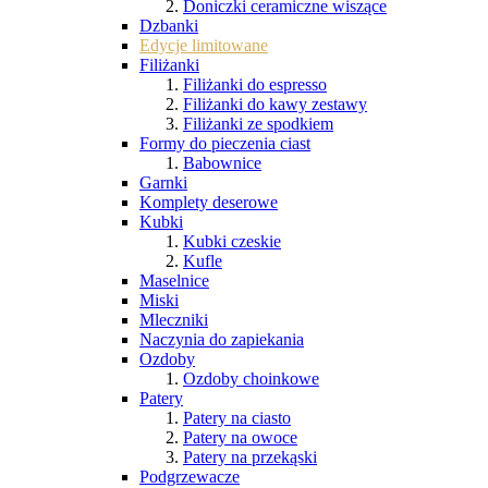
Doniczki ceramiczne wiszące
Dzbanki
Edycje limitowane
Filiżanki
Filiżanki do espresso
Filiżanki do kawy zestawy
Filiżanki ze spodkiem
Formy do pieczenia ciast
Babownice
Garnki
Komplety deserowe
Kubki
Kubki czeskie
Kufle
Maselnice
Miski
Mleczniki
Naczynia do zapiekania
Ozdoby
Ozdoby choinkowe
Patery
Patery na ciasto
Patery na owoce
Patery na przekąski
Podgrzewacze