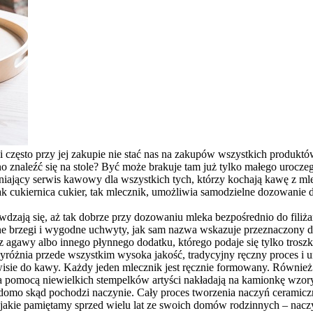
i często przy jej zakupie nie stać nas na zakupów wszystkich produkt
nno znaleźć się na stole? Być może brakuje tam już tylko małego uroc
iający serwis kawowy dla wszystkich tych, którzy kochają kawę z mle
 jak cukiernica cukier, tak mlecznik, umożliwia samodzielne dozowanie
rawdzają się, aż tak dobrze przy dozowaniu mleka bezpośrednio do fili
owane brzegi i wygodne uchwyty, jak sam nazwa wskazuje przeznaczon
agawy albo innego płynnego dodatku, którego podaje się tylko troszk
, wyróżnia przede wszystkim wysoka jakość, tradycyjny ręczny proces i
rwisie do kawy. Każdy jeden mlecznik jest ręcznie formowany. Również
a pomocą niewielkich stempelków artyści nakładają na kamionkę wzory
 wiadomo skąd pochodzi naczynie. Cały proces tworzenia naczyń ceram
jakie pamiętamy sprzed wielu lat ze swoich domów rodzinnych – naczyń