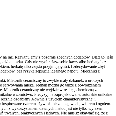
ów na raz. Rezygnujemy z pozornie zbędnych dodatków. Dlatego, jeśli
zego dzbanuszka. Gdy nie wyobrażasz sobie kawy albo herbaty bez
kiem, herbatę albo często przyjmują gości. I zdecydowanie zbyt
 dodatków, bez ryzyka zepsucia idealnego napoju. Mleczniki z
żanki. Mlecznik ceramiczny to zwykle mały dzbanek, o uroczych
y do serwowania mleka. Jednak można go także z powodzeniem
ę. Mlecznik ceramiczny nie wejdzie w reakcję chemiczną z
 unikalne wzornictwo. Precyzyjnie zaprojektowane, autorskie unikalne
 ręcznie ozdabiany głownie z użyciem charakterystycznej i
 inspirowane czterema żywiołami: ziemią, wodą, wiatrem i ogniem.
icznych z wykorzystaniem dawnych metod jest nie tylko wyrazem
 trwałych, praktycznych i ładnych. Nie musisz obawiać się, że z