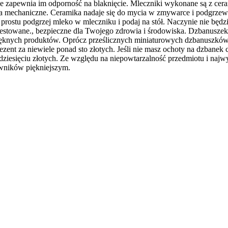
e zapewnia im odporność na blaknięcie. Mleczniki wykonane są z ceram
ia mechaniczne. Ceramika nadaje się do mycia w zmywarce i podgrzew
prostu podgrzej mleko w mleczniku i podaj na stół. Naczynie nie będz
atestowane., bezpieczne dla Twojego zdrowia i środowiska. Dzbanusze
ęknych produktów. Oprócz prześlicznych miniaturowych dzbanuszków, 
ent za niewiele ponad sto złotych. Jeśli nie masz ochoty na dzbanek
ziesięciu złotych. Ze względu na niepowtarzalność przedmiotu i najwy
owników piękniejszym.