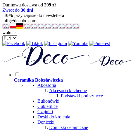
Darmowa dostawa od
299 zł
Zwrot do
30 dni
-10%
przy zapisie do newslettera
info@decobc.com
waluta:
Ceramika Bolesławiecka
Akcesoria
Akcesoria kuchenne
Podstawki pod sztućce
Bulionówki
Cukiernice
Czajniki
Deski do krojenia
Doniczki
Doniczki ceramiczne