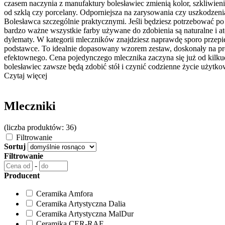
czasem naczynia z manufaktury bolesławiec zmienią kolor, szkliwieni
od szklą czy porcelany. Odporniejsza na zarysowania czy uszkodzen
Bolesławca szczególnie praktycznymi. Jeśli będziesz potrzebować po 
bardzo ważne wszystkie farby używane do zdobienia są naturalne i 
dylematy. W kategorii mleczników znajdziesz naprawdę sporo przepi
podstawce. To idealnie dopasowany wzorem zestaw, doskonały na prez
efektownego. Cena pojedynczego mlecznika zaczyna się już od kilkud
bolesławiec zawsze będą zdobić stół i czynić codzienne życie użytk
Czytaj więcej
Mleczniki
(liczba produktów: 36)
Filtrowanie
Sortuj
Filtrowanie
-
Producent
Ceramika Amfora
Ceramika Artystyczna Dalia
Ceramika Artystyczna MalDur
Ceramika CER-RAF