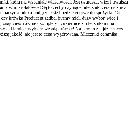
iki, która ma wspaniałe właściwości. Jest twardsza, więc i trwalsza
ania w mikrofalówce! Są to cechy czyniące mleczniki ceramiczne z
ie parzyć a mleko podgrzeje się i będzie gotowe do spożycia. Co
k czy krówka Producent zadbał byśmy mieli duży wybór, więc i
znajdziesz również komplety - cukiernice z mlecznikami na
 czy cukiernice, wybierz wesołą krówkę! Na pewno znajdziesz coś
ższą jakość, nie jest to cena wygórowana. Mleczniki ceramika