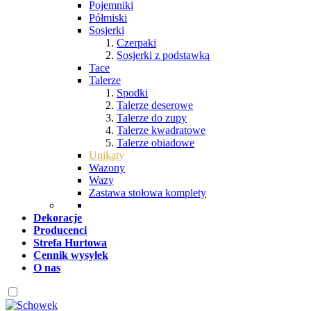
Pojemniki
Półmiski
Sosjerki
Czerpaki
Sosjerki z podstawką
Tace
Talerze
Spodki
Talerze deserowe
Talerze do zupy
Talerze kwadratowe
Talerze obiadowe
Unikaty
Wazony
Wazy
Zastawa stołowa komplety
Dekoracje
Producenci
Strefa Hurtowa
Cennik wysyłek
O nas