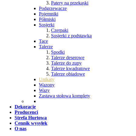
Patery na przekąski
Podgrzewacze
Pojemniki
Półmiski
Sosjerki
Czerpaki
Sosjerki z podstawką
Tace
Talerze
Spodki
Talerze deserowe
Talerze do zupy
Talerze kwadratowe
Talerze obiadowe
Unikaty
Wazony
Wazy
Zastawa stołowa komplety
Dekoracje
Producenci
Strefa Hurtowa
Cennik wysyłek
O nas