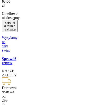
63,00
zł
Chwilowo
niedostępny
Zapytaj
o termin
realizacji
Wysyłamy
na
cały
świat
-
Sprawdź
cennik
NASZE
ZALETY
Darmowa
dostawa
od
299
zł