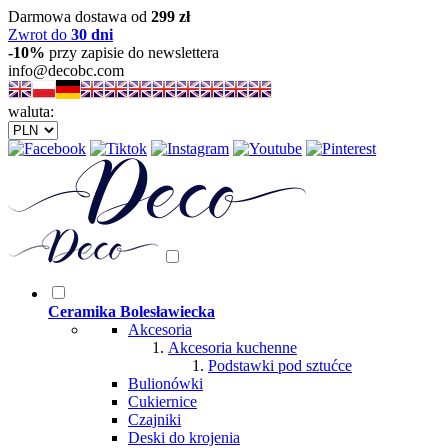
Darmowa dostawa od
299 zł
Zwrot do
30 dni
-10%
przy zapisie do newslettera
info@decobc.com
waluta:
Ceramika Bolesławiecka
Akcesoria
Akcesoria kuchenne
Podstawki pod sztućce
Bulionówki
Cukiernice
Czajniki
Deski do krojenia