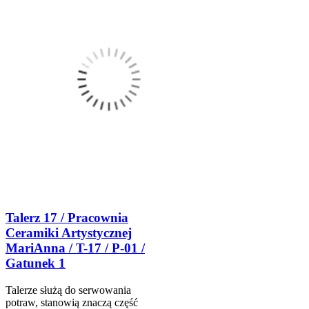
Talerz 17 / Pracownia
Ceramiki Artystycznej
MariAnna / T-17 / P-01 /
Gatunek 1
Talerze służą do serwowania
potraw, stanowią znaczą część