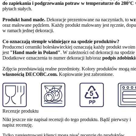
do zapiekania i podgrzewania potraw w temperaturze do 280°C
w
płytach stałych.
Produkt hand made.
Dekoracje prezentowane na naczyniach, to
wz
oraz malowane pędzlem. Każdy produkt malowany jest ręcznie, dopu
w ramach jednej dekoracji.
Co oznaczają stemple widniejące na spodzie produktów?
Producenci ceramiki bolesławieckiej oznaczają każdy produkt swoi
jest
"Hand made in Poland"
. W zależności od dekoracji na spodzi
Dodatkowe oznaczenia to numer dekoracji lub/oraz
podpis zdobinki
Zdjęcia przedstawiają realne przedmioty. Kolory produktów mogą nie
własnością DECOBC.com.
Kopiowanie jest zabronione.
Recenzje produktu
Nikt jeszcze nie napisał recenzji do tego produktu. Bądź pierwszy i
napisz recenzję.
Tylko zarejestrowani klienci mogą pisać recenzje do produktów.