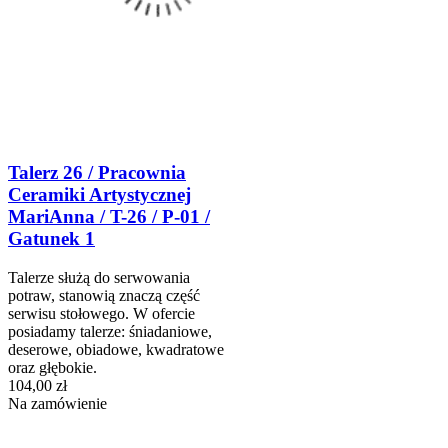
Talerz 26 / Pracownia
Ceramiki Artystycznej
MariAnna / T-26 / P-01 /
Gatunek 1
Talerze służą do serwowania
potraw, stanowią znaczą część
serwisu stołowego. W ofercie
posiadamy talerze: śniadaniowe,
deserowe, obiadowe, kwadratowe
oraz głębokie.
104,00 zł
Na zamówienie