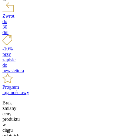
Zwrot
do
30
dni
-10%
przy
zapisie
do
newslettera
Program
lojalnościowy
Brak
zmiany
ceny
produktu
w
ciągu
ostatnich