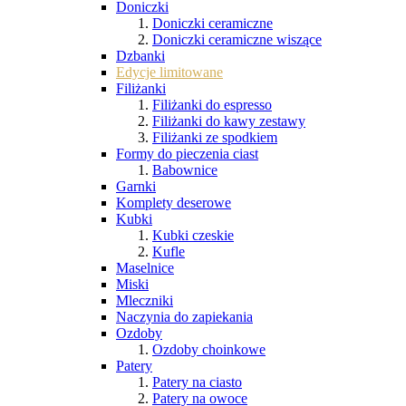
Doniczki
Doniczki ceramiczne
Doniczki ceramiczne wiszące
Dzbanki
Edycje limitowane
Filiżanki
Filiżanki do espresso
Filiżanki do kawy zestawy
Filiżanki ze spodkiem
Formy do pieczenia ciast
Babownice
Garnki
Komplety deserowe
Kubki
Kubki czeskie
Kufle
Maselnice
Miski
Mleczniki
Naczynia do zapiekania
Ozdoby
Ozdoby choinkowe
Patery
Patery na ciasto
Patery na owoce