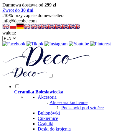
Darmowa dostawa od
299 zł
Zwrot do
30 dni
-10%
przy zapisie do newslettera
info@decobc.com
waluta:
Ceramika Bolesławiecka
Akcesoria
Akcesoria kuchenne
Podstawki pod sztućce
Bulionówki
Cukiernice
Czajniki
Deski do krojenia