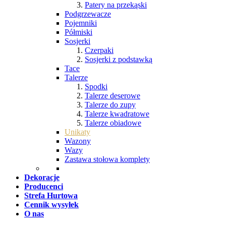
Patery na przekąski
Podgrzewacze
Pojemniki
Półmiski
Sosjerki
Czerpaki
Sosjerki z podstawką
Tace
Talerze
Spodki
Talerze deserowe
Talerze do zupy
Talerze kwadratowe
Talerze obiadowe
Unikaty
Wazony
Wazy
Zastawa stołowa komplety
Dekoracje
Producenci
Strefa Hurtowa
Cennik wysyłek
O nas