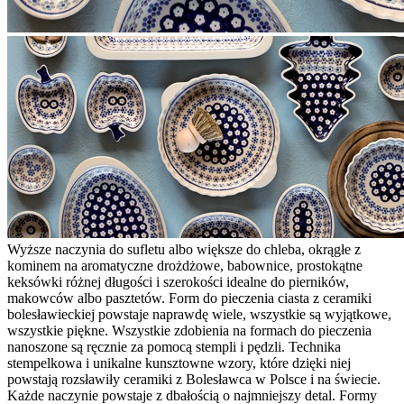
Wyższe naczynia do sufletu albo większe do chleba, okrągłe z
kominem na aromatyczne drożdżowe, babownice, prostokątne
keksówki różnej długości i szerokości idealne do pierników,
makowców albo pasztetów. Form do pieczenia ciasta z ceramiki
bolesławieckiej powstaje naprawdę wiele, wszystkie są wyjątkowe,
wszystkie piękne. Wszystkie zdobienia na formach do pieczenia
nanoszone są ręcznie za pomocą stempli i pędzli. Technika
stempelkowa i unikalne kunsztowne wzory, które dzięki niej
powstają rozsławiły ceramiki z Bolesławca w Polsce i na świecie.
Każde naczynie powstaje z dbałością o najmniejszy detal. Formy