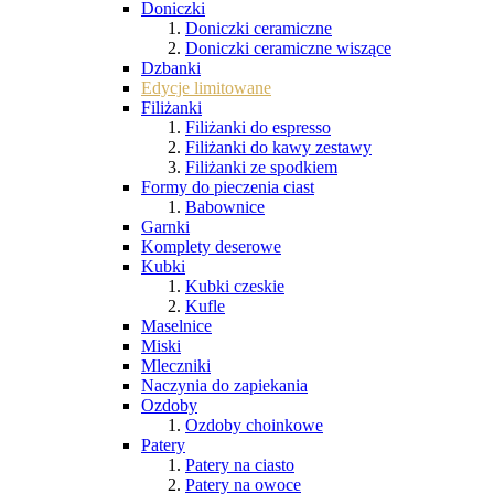
Doniczki
Doniczki ceramiczne
Doniczki ceramiczne wiszące
Dzbanki
Edycje limitowane
Filiżanki
Filiżanki do espresso
Filiżanki do kawy zestawy
Filiżanki ze spodkiem
Formy do pieczenia ciast
Babownice
Garnki
Komplety deserowe
Kubki
Kubki czeskie
Kufle
Maselnice
Miski
Mleczniki
Naczynia do zapiekania
Ozdoby
Ozdoby choinkowe
Patery
Patery na ciasto
Patery na owoce