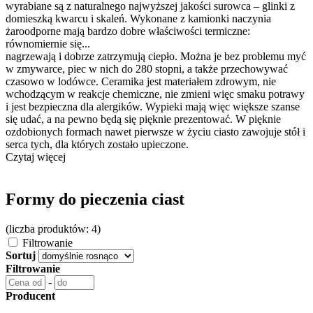
wyrabiane są z naturalnego najwyższej jakości surowca – glinki z
domieszką kwarcu i skaleń. Wykonane z kamionki naczynia
żaroodporne mają bardzo dobre właściwości termiczne:
równomiernie się...
nagrzewają i dobrze zatrzymują ciepło. Można je bez problemu myć
w zmywarce, piec w nich do 280 stopni, a także przechowywać
czasowo w lodówce. Ceramika jest materiałem zdrowym, nie
wchodzącym w reakcje chemiczne, nie zmieni więc smaku potrawy
i jest bezpieczna dla alergików. Wypieki mają więc większe szanse
się udać, a na pewno będą się pięknie prezentować. W pięknie
ozdobionych formach nawet pierwsze w życiu ciasto zawojuje stół i
serca tych, dla których zostało upieczone.
Czytaj więcej
Formy do pieczenia ciast
(liczba produktów: 4)
Filtrowanie
Sortuj
Filtrowanie
-
Producent