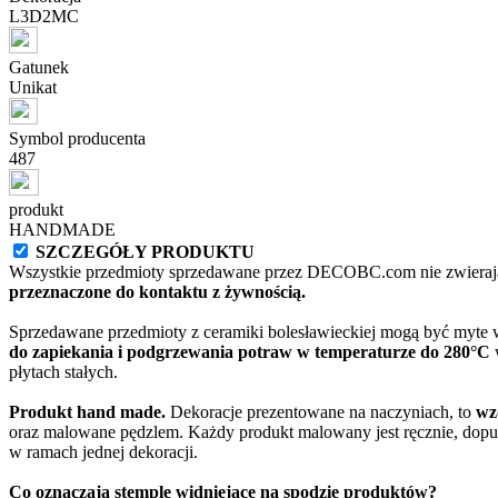
L3D2MC
Gatunek
Unikat
Symbol producenta
487
produkt
HANDMADE
SZCZEGÓŁY PRODUKTU
Wszystkie przedmioty sprzedawane przez DECOBC.com nie zwierają
przeznaczone do kontaktu z żywnością.
Sprzedawane przedmioty z ceramiki bolesławieckiej mogą być myte
do zapiekania i podgrzewania potraw w temperaturze do 280°C
w
płytach stałych.
Produkt hand made.
Dekoracje prezentowane na naczyniach, to
wz
oraz malowane pędzlem. Każdy produkt malowany jest ręcznie, dopu
w ramach jednej dekoracji.
Co oznaczają stemple widniejące na spodzie produktów?