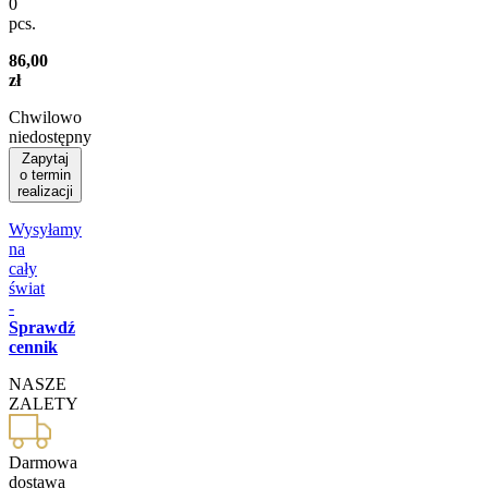
0
pcs.
86,00
zł
Chwilowo
niedostępny
Zapytaj
o termin
realizacji
Wysyłamy
na
cały
świat
-
Sprawdź
cennik
NASZE
ZALETY
Darmowa
dostawa