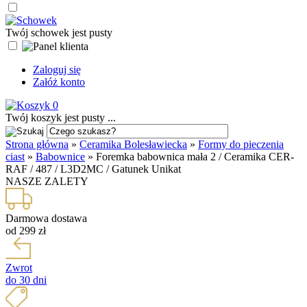
Twój schowek jest pusty
Zaloguj się
Załóż konto
0
Twój koszyk jest pusty ...
Strona główna
»
Ceramika Bolesławiecka
»
Formy do pieczenia
ciast
»
Babownice
»
Foremka babownica mała 2 / Ceramika CER-
RAF / 487 / L3D2MC / Gatunek Unikat
NASZE ZALETY
Darmowa dostawa
od 299 zł
Zwrot
do 30 dni