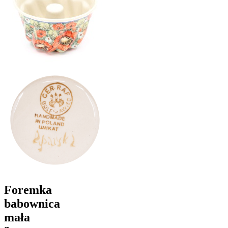
Foremka
babownica
mała