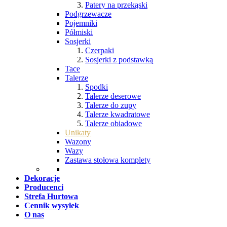
Patery na przekąski
Podgrzewacze
Pojemniki
Półmiski
Sosjerki
Czerpaki
Sosjerki z podstawką
Tace
Talerze
Spodki
Talerze deserowe
Talerze do zupy
Talerze kwadratowe
Talerze obiadowe
Unikaty
Wazony
Wazy
Zastawa stołowa komplety
Dekoracje
Producenci
Strefa Hurtowa
Cennik wysyłek
O nas