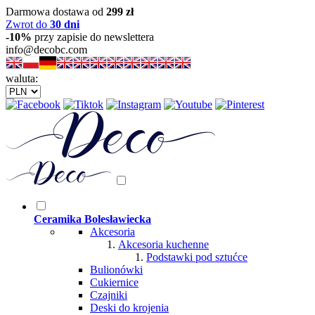
Darmowa dostawa od
299 zł
Zwrot do
30 dni
-10%
przy zapisie do newslettera
info@decobc.com
waluta:
Ceramika Bolesławiecka
Akcesoria
Akcesoria kuchenne
Podstawki pod sztućce
Bulionówki
Cukiernice
Czajniki
Deski do krojenia