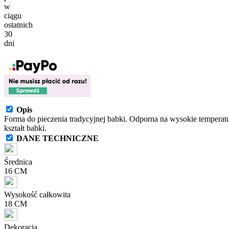
w
ciągu
ostatnich
30
dni
Opis
Forma do pieczenia tradycyjnej babki. Odporna na wysokie temperat
kształt babki.
DANE TECHNICZNE
Średnica
16 CM
Wysokość całkowita
18 CM
Dekoracja