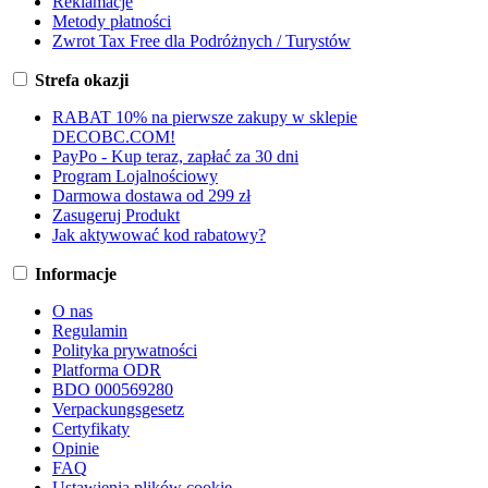
Reklamacje
Metody płatności
Zwrot Tax Free dla Podróżnych / Turystów
Strefa okazji
RABAT 10% na pierwsze zakupy w sklepie
DECOBC.COM!
PayPo - Kup teraz, zapłać za 30 dni
Program Lojalnościowy
Darmowa dostawa od 299 zł
Zasugeruj Produkt
Jak aktywować kod rabatowy?
Informacje
O nas
Regulamin
Polityka prywatności
Platforma ODR
BDO 000569280
Verpackungsgesetz
Certyfikaty
Opinie
FAQ
Ustawienia plików cookie