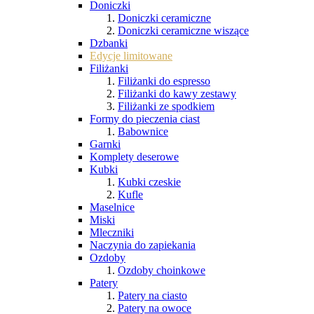
Doniczki
Doniczki ceramiczne
Doniczki ceramiczne wiszące
Dzbanki
Edycje limitowane
Filiżanki
Filiżanki do espresso
Filiżanki do kawy zestawy
Filiżanki ze spodkiem
Formy do pieczenia ciast
Babownice
Garnki
Komplety deserowe
Kubki
Kubki czeskie
Kufle
Maselnice
Miski
Mleczniki
Naczynia do zapiekania
Ozdoby
Ozdoby choinkowe
Patery
Patery na ciasto
Patery na owoce