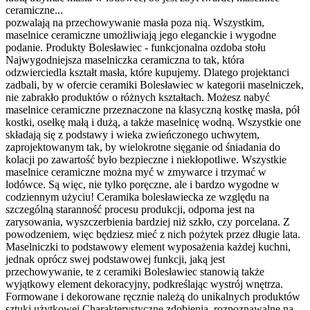
ceramiczne...
pozwalają na przechowywanie masła poza nią. Wszystkim,
maselnice ceramiczne umożliwiają jego eleganckie i wygodne
podanie. Produkty Bolesławiec - funkcjonalna ozdoba stołu
Najwygodniejsza maselniczka ceramiczna to tak, która
odzwierciedla kształt masła, które kupujemy. Dlatego projektanci
zadbali, by w ofercie ceramiki Bolesławiec w kategorii maselniczek,
nie zabrakło produktów o różnych kształtach. Możesz nabyć
maselnice ceramiczne przeznaczone na klasyczną kostkę masła, pół
kostki, osełkę małą i dużą, a także maselnicę wodną. Wszystkie one
składają się z podstawy i wieka zwieńczonego uchwytem,
zaprojektowanym tak, by wielokrotne sięganie od śniadania do
kolacji po zawartość było bezpieczne i niekłopotliwe. Wszystkie
maselnice ceramiczne można myć w zmywarce i trzymać w
lodówce. Są więc, nie tylko poręczne, ale i bardzo wygodne w
codziennym użyciu! Ceramika bolesławiecka ze względu na
szczególną staranność procesu produkcji, odporna jest na
zarysowania, wyszczerbienia bardziej niż szkło, czy porcelana. Z
powodzeniem, więc będziesz mieć z nich pożytek przez długie lata.
Maselniczki to podstawowy element wyposażenia każdej kuchni,
jednak oprócz swej podstawowej funkcji, jaką jest
przechowywanie, te z ceramiki Bolesławiec stanowią także
wyjątkowy element dekoracyjny, podkreślając wystrój wnętrza.
Formowane i dekorowane ręcznie należą do unikalnych produktów
sztuki użytkowej Charakterystyczne zdobienia, rozpoznawalne na