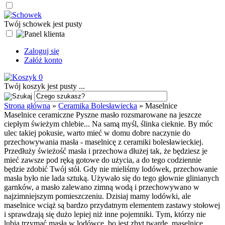
Twój schowek jest pusty
Zaloguj się
Załóż konto
0
Twój koszyk jest pusty ...
Strona główna
»
Ceramika Bolesławiecka
»
Maselnice
Maselnice ceramiczne Pyszne masło rozsmarowane na jeszcze
ciepłym świeżym chlebie... Na samą myśl, ślinka cieknie. By móc
ulec takiej pokusie, warto mieć w domu dobre naczynie do
przechowywania masła - maselnicę z ceramiki bolesławieckiej.
Przedłuży świeżość masła i przechowa dłużej tak, że będziesz je
mieć zawsze pod ręką gotowe do użycia, a do tego codziennie
będzie zdobić Twój stół. Gdy nie mieliśmy lodówek, przechowanie
masła było nie lada sztuką. Używało się do tego głownie glinianych
garnków, a masło zalewano zimną wodą i przechowywano w
najzimniejszym pomieszczeniu. Dzisiaj mamy lodówki, ale
maselnice wciąż są bardzo przydatnym elementem zastawy stołowej
i sprawdzają się dużo lepiej niż inne pojemniki. Tym, którzy nie
lubią trzymać masła w lodówce, bo jest zbyt twarde, maselnice