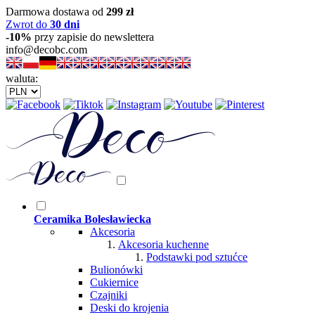
Darmowa dostawa od
299 zł
Zwrot do
30 dni
-10%
przy zapisie do newslettera
info@decobc.com
waluta:
Ceramika Bolesławiecka
Akcesoria
Akcesoria kuchenne
Podstawki pod sztućce
Bulionówki
Cukiernice
Czajniki
Deski do krojenia