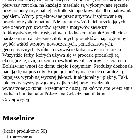
pierwszy rzut oka, na każdej z maselnic są wykonywane ręcznie
przy pomocy oryginalnej techniki stempelkowania albo malowania
pędzlem. Wzory projektowane przez artystów inspirowane są
przede wszystkim naturą. Nie brakuje wśród nich urzekających
wielobarwnych kwiatów, łączenia motywów sielskich,
folklorystycznych i rustykalnych. Jednakże, również wielbiciele
bardzie minimalistycznie zdobionych produktów mają ogromny
wybór wśród wzorów nowoczesnych, ponadczasowych,
geometrycznych. Królują oczywiście kobaltowe koła i kreski.
Wszystkie farby, których używa się w procesie produkcji są
ekologiczne, dzięki czemu nieszkodliwe dla zdrowia. Ceramika
Bolsławiec wnosi do domu ciepło i optymizm. Produkty doskonale
nadają się na prezenty. Kupując choćby maselnicę ceramiczną,
kupujesz wyrób najwyższej jakości, funkcjonalny i piękny. Taki,
jakiego wszyscy pożądamy najbardziej przy urządzeniu
wymarzonego domu. Przedmiot z duszą, za którym stoi wieloletnia
tradycja i unikalna w Polsce i na świecie manufaktura.
Czytaj więcej
Maselnice
(liczba produktów: 56)
Filtrowanie