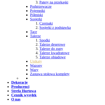
Patery na przekąski
Podgrzewacze
Pojemniki
Półmiski
Sosjerki
Czerpaki
Sosjerki z podstawką
Tace
Talerze
Spodki
Talerze deserowe
Talerze do zupy
Talerze kwadratowe
Talerze obiadowe
Unikaty
Wazony
Wazy
Zastawa stołowa komplety
Dekoracje
Producenci
Strefa Hurtowa
Cennik wysyłek
O nas