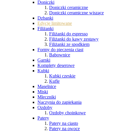
Doniczki
Doniczki ceramiczne
Doniczki ceramiczne wiszące
Dzbanki
Edycje limitowane
Filiżanki
Filiżanki do espresso
Filiżanki do kawy zestawy
Filiżanki ze spodkiem
Formy do pieczenia ciast
Babownice
Garnki
Komplety deserowe
Kubki
Kubki czeskie
Kufle
Maselnice
Miski
Mleczniki
Naczynia do zapiekania
Ozdoby
Ozdoby choinkowe
Patery
Patery na ciasto
Patery na owoce