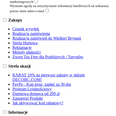
marketingowych
Wyrażam zgodę na otrzymywanie informacji handlowych na wskazany
przeze mnie adres e-mail
Zakupy
Cennik wysyłek
Realizacja zamówienia
Realizacja zamówień do Wielkiej Brytanii
Strefa Hurtowa
Reklamacje
Metody płatności
Zwrot Tax Free dla Podróżnych / Turystów
Strefa okazji
RABAT 10% na pierwsze zakupy w sklepie
DECOBC.COM!
PayPo - Kup teraz, zapłać za 30 dni
Program Lojalnościowy
Darmowa dostawa od 299 zł
Zasugeruj Produkt
Jak aktywować kod rabatowy?
Informacje