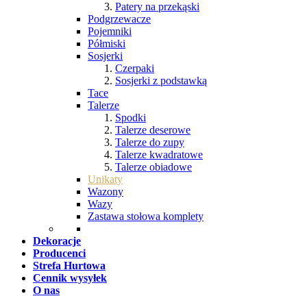
Patery na przekąski
Podgrzewacze
Pojemniki
Półmiski
Sosjerki
Czerpaki
Sosjerki z podstawką
Tace
Talerze
Spodki
Talerze deserowe
Talerze do zupy
Talerze kwadratowe
Talerze obiadowe
Unikaty
Wazony
Wazy
Zastawa stołowa komplety
Dekoracje
Producenci
Strefa Hurtowa
Cennik wysyłek
O nas