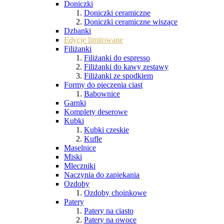
Doniczki
Doniczki ceramiczne
Doniczki ceramiczne wiszące
Dzbanki
Edycje limitowane
Filiżanki
Filiżanki do espresso
Filiżanki do kawy zestawy
Filiżanki ze spodkiem
Formy do pieczenia ciast
Babownice
Garnki
Komplety deserowe
Kubki
Kubki czeskie
Kufle
Maselnice
Miski
Mleczniki
Naczynia do zapiekania
Ozdoby
Ozdoby choinkowe
Patery
Patery na ciasto
Patery na owoce