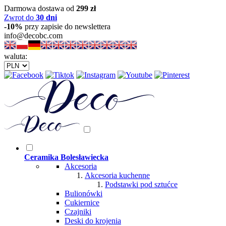
Darmowa dostawa od
299 zł
Zwrot do
30 dni
-10%
przy zapisie do newslettera
info@decobc.com
waluta:
Ceramika Bolesławiecka
Akcesoria
Akcesoria kuchenne
Podstawki pod sztućce
Bulionówki
Cukiernice
Czajniki
Deski do krojenia