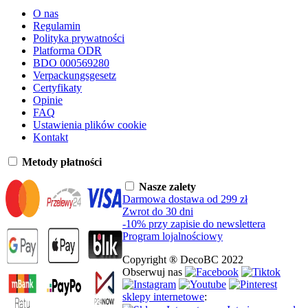
O nas
Regulamin
Polityka prywatności
Platforma ODR
BDO 000569280
Verpackungsgesetz
Certyfikaty
Opinie
FAQ
Ustawienia plików cookie
Kontakt
Metody płatności
Nasze zalety
Darmowa dostawa od 299 zł
Zwrot do 30 dni
-10% przy zapisie do newslettera
Program lojalnościowy
Copyright ® DecoBC 2022
Obserwuj nas
sklepy internetowe
: