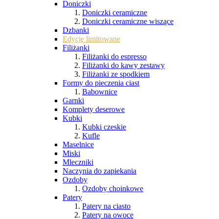
Doniczki
Doniczki ceramiczne
Doniczki ceramiczne wiszące
Dzbanki
Edycje limitowane
Filiżanki
Filiżanki do espresso
Filiżanki do kawy zestawy
Filiżanki ze spodkiem
Formy do pieczenia ciast
Babownice
Garnki
Komplety deserowe
Kubki
Kubki czeskie
Kufle
Maselnice
Miski
Mleczniki
Naczynia do zapiekania
Ozdoby
Ozdoby choinkowe
Patery
Patery na ciasto
Patery na owoce