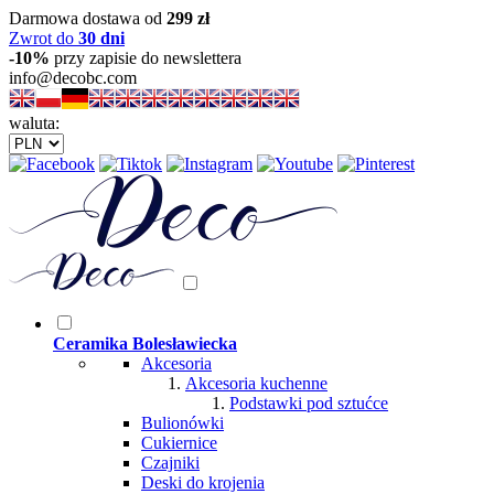
Darmowa dostawa od
299 zł
Zwrot do
30 dni
-10%
przy zapisie do newslettera
info@decobc.com
waluta:
Ceramika Bolesławiecka
Akcesoria
Akcesoria kuchenne
Podstawki pod sztućce
Bulionówki
Cukiernice
Czajniki
Deski do krojenia