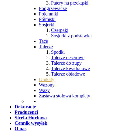
Patery na przekąski
Podgrzewacze
Pojemniki
Półmiski
Sosjerki
Czerpaki
Sosjerki z podstawką
Tace
Talerze
Spodki
Talerze deserowe
Talerze do zupy
Talerze kwadratowe
Talerze obiadowe
Unikaty
Wazony
Wazy
Zastawa stołowa komplety
Dekoracje
Producenci
Strefa Hurtowa
Cennik wysyłek
O nas