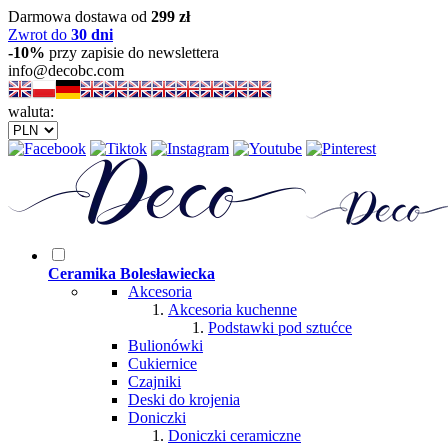
Darmowa dostawa od
299 zł
Zwrot do
30 dni
-10%
przy zapisie do newslettera
info@decobc.com
waluta:
Ceramika Bolesławiecka
Akcesoria
Akcesoria kuchenne
Podstawki pod sztućce
Bulionówki
Cukiernice
Czajniki
Deski do krojenia
Doniczki
Doniczki ceramiczne