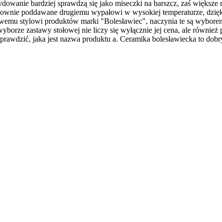
cydowanie bardziej sprawdzą się jako miseczki na barszcz, zaś większe 
nownie poddawane drugiemu wypałowi w wysokiej temperaturze, dzięk
zasowemu stylowi produktów marki "Bolesławiec", naczynia te są wyb
wyborze zastawy stołowej nie liczy się wyłącznie jej cena, ale również
prawdzić, jaka jest nazwa produktu a. Ceramika bolesławiecka to dob