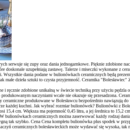
ych serwuje się zupy oraz dania jednogarnkowe. Pięknie zdobione nac
tóre doskonale uzupełniają zastawę. Talerze i miseczki wykonane z cer
i. Wszystkie dania podane w bulionówkach ceramicznych będą prezent
jak małe dzieła sztuki to czysta przyjemność. Ceramika "Bolesławiec"
 i ręcznie zdobione unikalną w świecie techniką przy użyciu pędzla 
 produkowanym naczyniami wcale nie okazuje się przesadzona. Ceramik
kty ceramiczne produkowane w Bolesławcu bezpośrednio nawiązują do w
rze każdej kuchni. Jak wybrać rozmiar bulionówek? Bulionówki z Bol
nosi 15,4 cm. Większa ma pojemność 0,45 litra, a jej średnica to 15,2
 W bulionówkach ceramicznych można zaserwować każdy rodzaj dania 
gną tak szybko. Cena Cena kompletu bulionówka plus spodek w przypa
 naczyń ceramicznych bolesławieckich może wydawać się wysoka, tak 