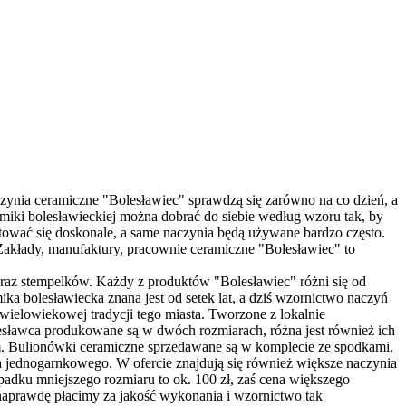
zynia ceramiczne "Bolesławiec" sprawdzą się zarówno na co dzień, a
amiki bolesławieckiej można dobrać do siebie według wzoru tak, by
ować się doskonale, a same naczynia będą używane bardzo często.
 Zakłady, manufaktury, pracownie ceramiczne "Bolesławiec" to
oraz stempelków. Każdy z produktów "Bolesławiec" różni się od
a bolesławiecka znana jest od setek lat, a dziś wzornictwo naczyń
ielowiekowej tradycji tego miasta. Tworzone z lokalnie
esławca produkowane są w dwóch rozmiarach, różna jest również ich
 cm. Bulionówki ceramiczne sprzedawane są w komplecie ze spodkami.
jednogarnkowego. W ofercie znajdują się również większe naczynia
dku mniejszego rozmiaru to ok. 100 zł, zaś cena większego
naprawdę płacimy za jakość wykonania i wzornictwo tak