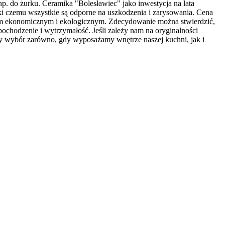
np. do żurku. Ceramika "Bolesławiec" jako inwestycja na lata
i czemu wszystkie są odporne na uszkodzenia i zarysowania. Cena
orem ekonomicznym i ekologicznym. Zdecydowanie można stwierdzić,
 pochodzenie i wytrzymałość. Jeśli zależy nam na oryginalności
ry wybór zarówno, gdy wyposażamy wnętrze naszej kuchni, jak i