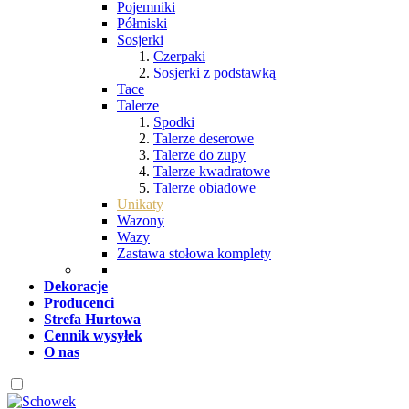
Pojemniki
Półmiski
Sosjerki
Czerpaki
Sosjerki z podstawką
Tace
Talerze
Spodki
Talerze deserowe
Talerze do zupy
Talerze kwadratowe
Talerze obiadowe
Unikaty
Wazony
Wazy
Zastawa stołowa komplety
Dekoracje
Producenci
Strefa Hurtowa
Cennik wysyłek
O nas