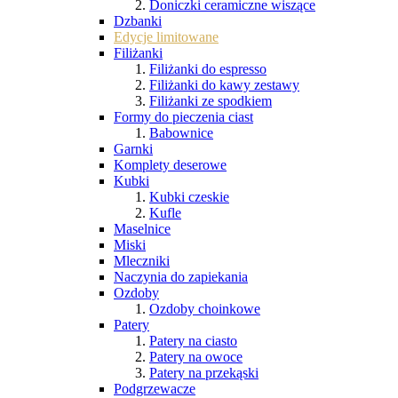
Doniczki ceramiczne wiszące
Dzbanki
Edycje limitowane
Filiżanki
Filiżanki do espresso
Filiżanki do kawy zestawy
Filiżanki ze spodkiem
Formy do pieczenia ciast
Babownice
Garnki
Komplety deserowe
Kubki
Kubki czeskie
Kufle
Maselnice
Miski
Mleczniki
Naczynia do zapiekania
Ozdoby
Ozdoby choinkowe
Patery
Patery na ciasto
Patery na owoce
Patery na przekąski
Podgrzewacze