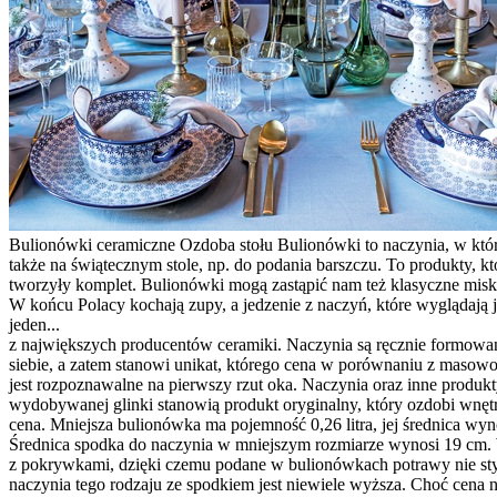
Bulionówki ceramiczne Ozdoba stołu Bulionówki to naczynia, w któr
także na świątecznym stole, np. do podania barszczu. To produkty, k
tworzyły komplet. Bulionówki mogą zastąpić nam też klasyczne misk
W końcu Polacy kochają zupy, a jedzenie z naczyń, które wyglądają 
jeden...
z największych producentów ceramiki. Naczynia są ręcznie formowane
siebie, a zatem stanowi unikat, którego cena w porównaniu z masowo
jest rozpoznawalne na pierwszy rzut oka. Naczynia oraz inne produ
wydobywanej glinki stanowią produkt oryginalny, który ozdobi wnęt
cena. Mniejsza bulionówka ma pojemność 0,26 litra, jej średnica wy
Średnica spodka do naczynia w mniejszym rozmiarze wynosi 19 cm.
z pokrywkami, dzięki czemu podane w bulionówkach potrawy nie sty
naczynia tego rodzaju ze spodkiem jest niewiele wyższa. Choć cena