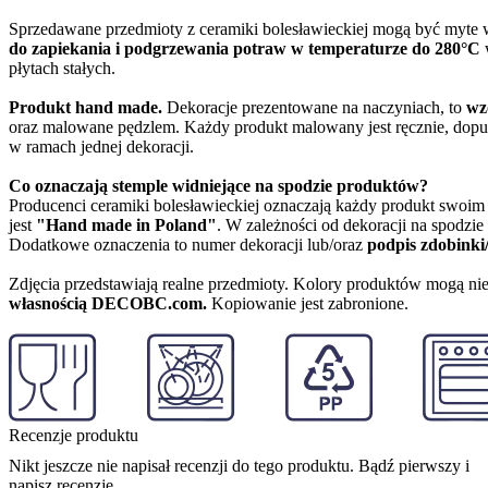
Sprzedawane przedmioty z ceramiki bolesławieckiej mogą być myte
do zapiekania i podgrzewania potraw w temperaturze do 280°C
w
płytach stałych.
Produkt hand made.
Dekoracje prezentowane na naczyniach, to
wz
oraz malowane pędzlem. Każdy produkt malowany jest ręcznie, dopu
w ramach jednej dekoracji.
Co oznaczają stemple widniejące na spodzie produktów?
Producenci ceramiki bolesławieckiej oznaczają każdy produkt swoi
jest
"Hand made in Poland"
. W zależności od dekoracji na spodzi
Dodatkowe oznaczenia to numer dekoracji lub/oraz
podpis zdobinki
Zdjęcia przedstawiają realne przedmioty. Kolory produktów mogą nie
własnością DECOBC.com.
Kopiowanie jest zabronione.
Recenzje produktu
Nikt jeszcze nie napisał recenzji do tego produktu. Bądź pierwszy i
napisz recenzję.