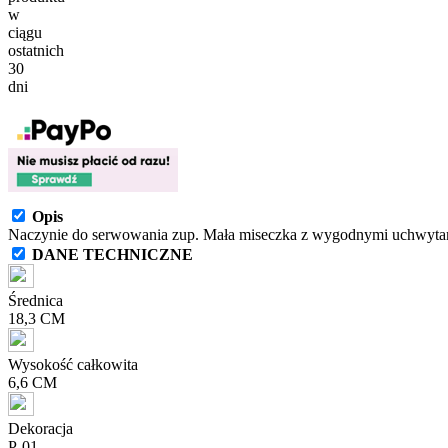
w
ciągu
ostatnich
30
dni
Opis
Naczynie do serwowania zup. Mała miseczka z wygodnymi uchwytami
DANE TECHNICZNE
Średnica
18,3 CM
Wysokość całkowita
6,6 CM
Dekoracja
P-01