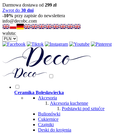
Darmowa dostawa od
299 zł
Zwrot do
30 dni
-10%
przy zapisie do newslettera
info@decobc.com
waluta:
Ceramika Bolesławiecka
Akcesoria
Akcesoria kuchenne
Podstawki pod sztućce
Bulionówki
Cukiernice
Czajniki
Deski do krojenia