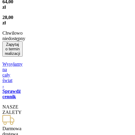
64,00
zł
28,00
zł
Chwilowo
niedostępny
Zapytaj
o termin
realizacji
Wysyłamy
na
cały
świat
-
Sprawdź
cennik
NASZE
ZALETY
Darmowa
dostawa