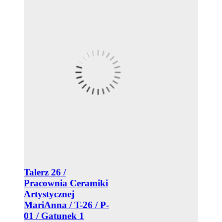
Talerz 26 /
Pracownia Ceramiki
Artystycznej
MariAnna / T-26 / P-
01 / Gatunek 1