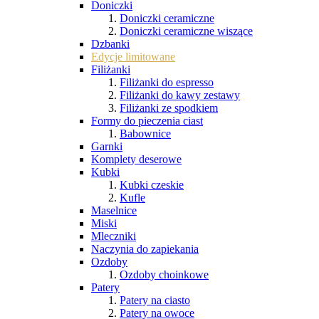
Doniczki
Doniczki ceramiczne
Doniczki ceramiczne wiszące
Dzbanki
Edycje limitowane
Filiżanki
Filiżanki do espresso
Filiżanki do kawy zestawy
Filiżanki ze spodkiem
Formy do pieczenia ciast
Babownice
Garnki
Komplety deserowe
Kubki
Kubki czeskie
Kufle
Maselnice
Miski
Mleczniki
Naczynia do zapiekania
Ozdoby
Ozdoby choinkowe
Patery
Patery na ciasto
Patery na owoce