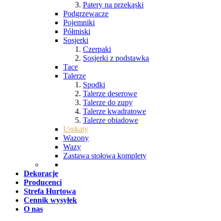
Patery na przekąski
Podgrzewacze
Pojemniki
Półmiski
Sosjerki
Czerpaki
Sosjerki z podstawką
Tace
Talerze
Spodki
Talerze deserowe
Talerze do zupy
Talerze kwadratowe
Talerze obiadowe
Unikaty
Wazony
Wazy
Zastawa stołowa komplety
Dekoracje
Producenci
Strefa Hurtowa
Cennik wysyłek
O nas