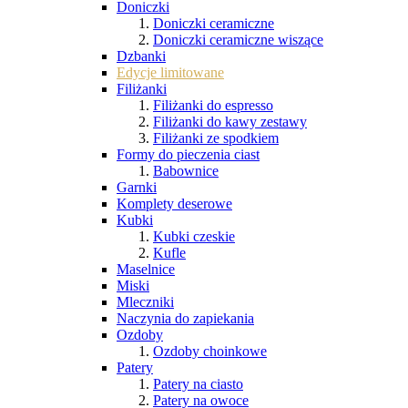
Doniczki
Doniczki ceramiczne
Doniczki ceramiczne wiszące
Dzbanki
Edycje limitowane
Filiżanki
Filiżanki do espresso
Filiżanki do kawy zestawy
Filiżanki ze spodkiem
Formy do pieczenia ciast
Babownice
Garnki
Komplety deserowe
Kubki
Kubki czeskie
Kufle
Maselnice
Miski
Mleczniki
Naczynia do zapiekania
Ozdoby
Ozdoby choinkowe
Patery
Patery na ciasto
Patery na owoce