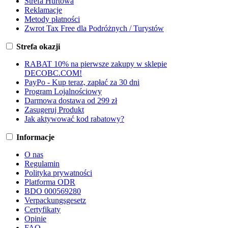
Strefa Hurtowa
Reklamacje
Metody płatności
Zwrot Tax Free dla Podróżnych / Turystów
Strefa okazji
RABAT 10% na pierwsze zakupy w sklepie
DECOBC.COM!
PayPo - Kup teraz, zapłać za 30 dni
Program Lojalnościowy
Darmowa dostawa od 299 zł
Zasugeruj Produkt
Jak aktywować kod rabatowy?
Informacje
O nas
Regulamin
Polityka prywatności
Platforma ODR
BDO 000569280
Verpackungsgesetz
Certyfikaty
Opinie
FAQ