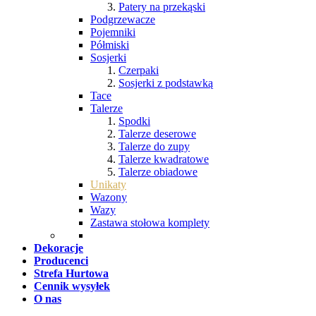
Patery na przekąski
Podgrzewacze
Pojemniki
Półmiski
Sosjerki
Czerpaki
Sosjerki z podstawką
Tace
Talerze
Spodki
Talerze deserowe
Talerze do zupy
Talerze kwadratowe
Talerze obiadowe
Unikaty
Wazony
Wazy
Zastawa stołowa komplety
Dekoracje
Producenci
Strefa Hurtowa
Cennik wysyłek
O nas