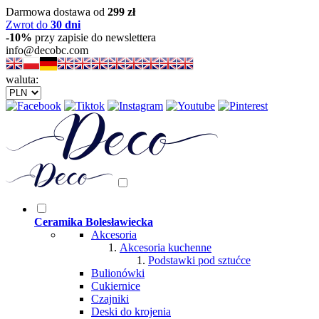
Darmowa dostawa od
299 zł
Zwrot do
30 dni
-10%
przy zapisie do newslettera
info@decobc.com
waluta:
Ceramika Bolesławiecka
Akcesoria
Akcesoria kuchenne
Podstawki pod sztućce
Bulionówki
Cukiernice
Czajniki
Deski do krojenia