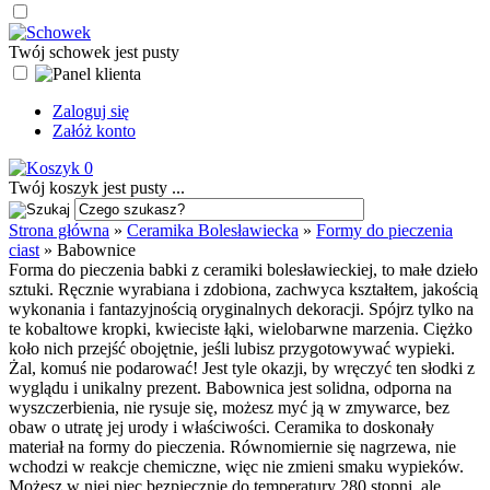
Twój schowek jest pusty
Zaloguj się
Załóż konto
0
Twój koszyk jest pusty ...
Strona główna
»
Ceramika Bolesławiecka
»
Formy do pieczenia
ciast
»
Babownice
Forma do pieczenia babki z ceramiki bolesławieckiej, to małe dzieło
sztuki. Ręcznie wyrabiana i zdobiona, zachwyca kształtem, jakością
wykonania i fantazyjnością oryginalnych dekoracji. Spójrz tylko na
te kobaltowe kropki, kwieciste łąki, wielobarwne marzenia. Ciężko
koło nich przejść obojętnie, jeśli lubisz przygotowywać wypieki.
Żal, komuś nie podarować! Jest tyle okazji, by wręczyć ten słodki z
wyglądu i unikalny prezent. Babownica jest solidna, odporna na
wyszczerbienia, nie rysuje się, możesz myć ją w zmywarce, bez
obaw o utratę jej urody i właściwości. Ceramika to doskonały
materiał na formy do pieczenia. Równomiernie się nagrzewa, nie
wchodzi w reakcje chemiczne, więc nie zmieni smaku wypieków.
Możesz w niej piec bezpiecznie do temperatury 280 stopni, ale