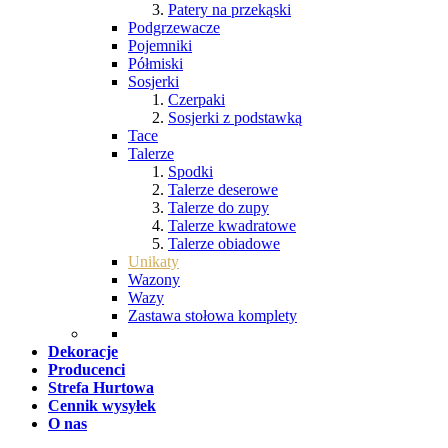
Patery na przekąski
Podgrzewacze
Pojemniki
Półmiski
Sosjerki
Czerpaki
Sosjerki z podstawką
Tace
Talerze
Spodki
Talerze deserowe
Talerze do zupy
Talerze kwadratowe
Talerze obiadowe
Unikaty
Wazony
Wazy
Zastawa stołowa komplety
Dekoracje
Producenci
Strefa Hurtowa
Cennik wysyłek
O nas