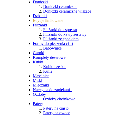
Doniczki
Doniczki ceramiczne
Doniczki ceramiczne wiszące
Dzbanki
Edycje limitowane
Filiżanki
Filiżanki do espresso
Filiżanki do kawy zestawy
Filiżanki ze spodkiem
Formy do pieczenia ciast
Babownice
Garnki
Komplety deserowe
Kubki
Kubki czeskie
Kufle
Maselnice
Miski
Mleczniki
Naczynia do zapiekania
Ozdoby
Ozdoby choinkowe
Patery
Patery na ciasto
Patery na owoce