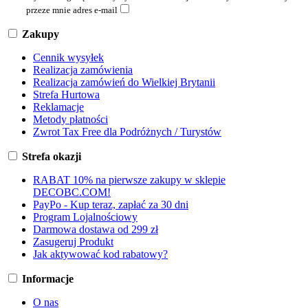
przeze mnie adres e-mail
Zakupy
Cennik wysyłek
Realizacja zamówienia
Realizacja zamówień do Wielkiej Brytanii
Strefa Hurtowa
Reklamacje
Metody płatności
Zwrot Tax Free dla Podróżnych / Turystów
Strefa okazji
RABAT 10% na pierwsze zakupy w sklepie
DECOBC.COM!
PayPo - Kup teraz, zapłać za 30 dni
Program Lojalnościowy
Darmowa dostawa od 299 zł
Zasugeruj Produkt
Jak aktywować kod rabatowy?
Informacje
O nas