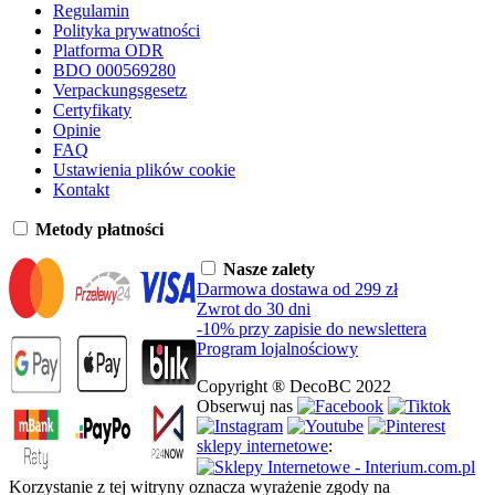
Regulamin
Polityka prywatności
Platforma ODR
BDO 000569280
Verpackungsgesetz
Certyfikaty
Opinie
FAQ
Ustawienia plików cookie
Kontakt
Metody płatności
Nasze zalety
Darmowa dostawa od 299 zł
Zwrot do 30 dni
-10% przy zapisie do newslettera
Program lojalnościowy
Copyright ® DecoBC 2022
Obserwuj nas
sklepy internetowe
:
Korzystanie z tej witryny oznacza wyrażenie zgody na