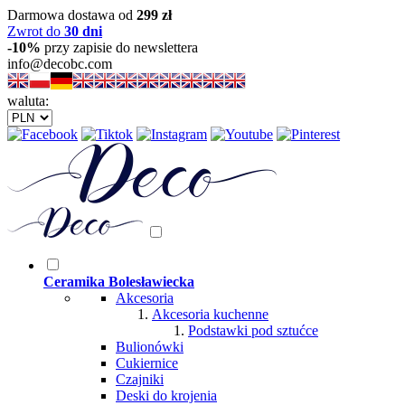
Darmowa dostawa od
299 zł
Zwrot do
30 dni
-10%
przy zapisie do newslettera
info@decobc.com
waluta:
Ceramika Bolesławiecka
Akcesoria
Akcesoria kuchenne
Podstawki pod sztućce
Bulionówki
Cukiernice
Czajniki
Deski do krojenia