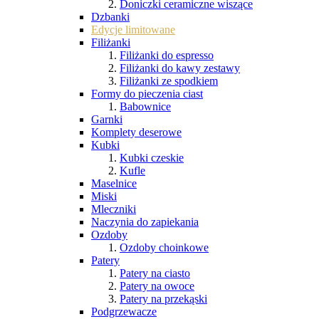
Doniczki ceramiczne wiszące
Dzbanki
Edycje limitowane
Filiżanki
Filiżanki do espresso
Filiżanki do kawy zestawy
Filiżanki ze spodkiem
Formy do pieczenia ciast
Babownice
Garnki
Komplety deserowe
Kubki
Kubki czeskie
Kufle
Maselnice
Miski
Mleczniki
Naczynia do zapiekania
Ozdoby
Ozdoby choinkowe
Patery
Patery na ciasto
Patery na owoce
Patery na przekąski
Podgrzewacze