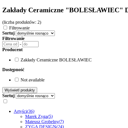
Zakłady Ceramiczne "BOLESŁAWIEC" D
(liczba produktów: 2)
Filtrowanie
Sortuj
Filtrowanie
-
Producent
Zakłady Ceramiczne BOLESŁAWIEC
Dostępność
Not available
Sortuj
Artyści
(36)
Marek Zyga
(5)
Mateusz Grobelny
(7)
ZYGA DESIGN
(24)