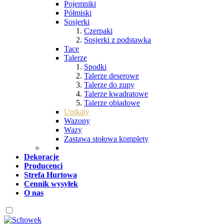
Pojemniki
Półmiski
Sosjerki
Czerpaki
Sosjerki z podstawką
Tace
Talerze
Spodki
Talerze deserowe
Talerze do zupy
Talerze kwadratowe
Talerze obiadowe
Unikaty
Wazony
Wazy
Zastawa stołowa komplety
Dekoracje
Producenci
Strefa Hurtowa
Cennik wysyłek
O nas