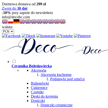
Darmowa dostawa od
299 zł
Zwrot do
30 dni
-10%
przy zapisie do newslettera
info@decobc.com
waluta:
Ceramika Bolesławiecka
Akcesoria
Akcesoria kuchenne
Podstawki pod sztućce
Bulionówki
Cukiernice
Czajniki
Deski do krojenia
Doniczki
Doniczki ceramiczne