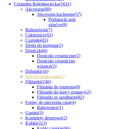
Ceramika Bolesławiecka
(1611)
Akcesoria
(89)
Akcesoria kuchenne
(57)
Podstawki pod
sztućce
(8)
Bulionówki
(7)
Cukiernice
(63)
Czajniki
(65)
Deski do krojenia
(2)
Doniczki
(6)
Doniczki ceramiczne
(2)
Doniczki ceramiczne
wiszące
(2)
Dzbanki
(16)
Edycje limitowane
(2)
Filiżanki
(146)
Filiżanki do espresso
(8)
Filiżanki do kawy zestawy
(2)
Filiżanki ze spodkiem
(82)
Formy do pieczenia ciast
(4)
Babownice
(1)
Garnki
(3)
Komplety deserowe
(2)
Kubki
(313)
Kubki czeskie
(66)