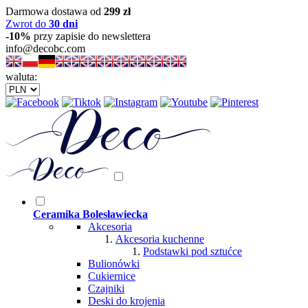
Darmowa dostawa od
299 zł
Zwrot do
30 dni
-10%
przy zapisie do newslettera
info@decobc.com
waluta:
Ceramika Bolesławiecka
Akcesoria
Akcesoria kuchenne
Podstawki pod sztućce
Bulionówki
Cukiernice
Czajniki
Deski do krojenia