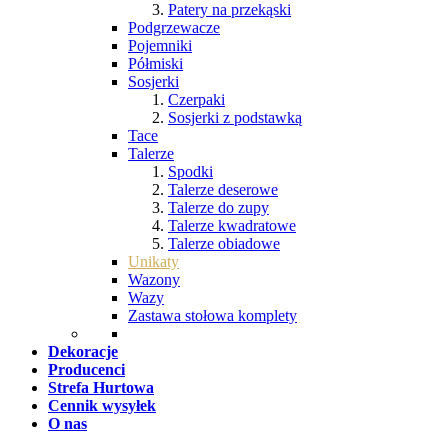
Patery na przekąski
Podgrzewacze
Pojemniki
Półmiski
Sosjerki
Czerpaki
Sosjerki z podstawką
Tace
Talerze
Spodki
Talerze deserowe
Talerze do zupy
Talerze kwadratowe
Talerze obiadowe
Unikaty
Wazony
Wazy
Zastawa stołowa komplety
Dekoracje
Producenci
Strefa Hurtowa
Cennik wysyłek
O nas