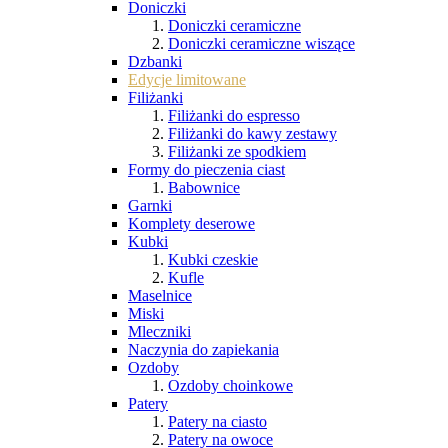
Doniczki
Doniczki ceramiczne
Doniczki ceramiczne wiszące
Dzbanki
Edycje limitowane
Filiżanki
Filiżanki do espresso
Filiżanki do kawy zestawy
Filiżanki ze spodkiem
Formy do pieczenia ciast
Babownice
Garnki
Komplety deserowe
Kubki
Kubki czeskie
Kufle
Maselnice
Miski
Mleczniki
Naczynia do zapiekania
Ozdoby
Ozdoby choinkowe
Patery
Patery na ciasto
Patery na owoce