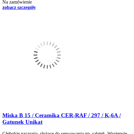
Na zamówienie
zobacz szczegóły
Miska B 15 / Ceramika CER-RAF / 297 / K-6A /
Gatunek Unikat
Głębokie naczynia, służace do serwowania np. sałatek. Występuje