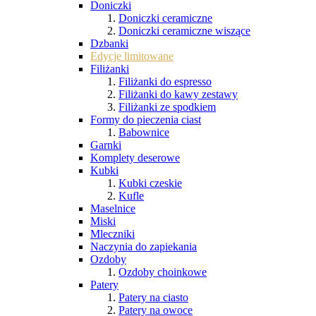
Doniczki
Doniczki ceramiczne
Doniczki ceramiczne wiszące
Dzbanki
Edycje limitowane
Filiżanki
Filiżanki do espresso
Filiżanki do kawy zestawy
Filiżanki ze spodkiem
Formy do pieczenia ciast
Babownice
Garnki
Komplety deserowe
Kubki
Kubki czeskie
Kufle
Maselnice
Miski
Mleczniki
Naczynia do zapiekania
Ozdoby
Ozdoby choinkowe
Patery
Patery na ciasto
Patery na owoce