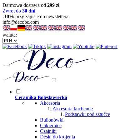
Darmowa dostawa od
299 zł
Zwrot do
30 dni
-10%
przy zapisie do newslettera
info@decobc.com
waluta:
Ceramika Bolesławiecka
Akcesoria
Akcesoria kuchenne
Podstawki pod sztućce
Bulionówki
Cukiernice
Czajniki
Deski do krojenia