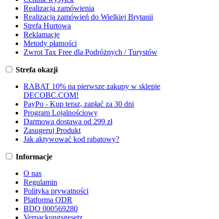
Realizacja zamówienia
Realizacja zamówień do Wielkiej Brytanii
Strefa Hurtowa
Reklamacje
Metody płatności
Zwrot Tax Free dla Podróżnych / Turystów
Strefa okazji
RABAT 10% na pierwsze zakupy w sklepie
DECOBC.COM!
PayPo - Kup teraz, zapłać za 30 dni
Program Lojalnościowy
Darmowa dostawa od 299 zł
Zasugeruj Produkt
Jak aktywować kod rabatowy?
Informacje
O nas
Regulamin
Polityka prywatności
Platforma ODR
BDO 000569280
Verpackungsgesetz