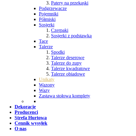
Patery na przekąski
Podgrzewacze
Pojemniki
Półmiski
Sosjerki
Czerpaki
Sosjerki z podstawką
Tace
Talerze
Spodki
Talerze deserowe
Talerze do zupy
Talerze kwadratowe
Talerze obiadowe
Unikaty
Wazony
Wazy
Zastawa stołowa komplety
Dekoracje
Producenci
Strefa Hurtowa
Cennik wysyłek
O nas