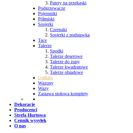
Patery na przekąski
Podgrzewacze
Pojemniki
Półmiski
Sosjerki
Czerpaki
Sosjerki z podstawką
Tace
Talerze
Spodki
Talerze deserowe
Talerze do zupy
Talerze kwadratowe
Talerze obiadowe
Unikaty
Wazony
Wazy
Zastawa stołowa komplety
Dekoracje
Producenci
Strefa Hurtowa
Cennik wysyłek
O nas