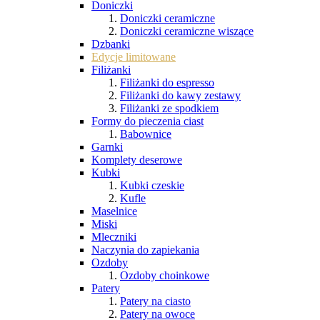
Doniczki
Doniczki ceramiczne
Doniczki ceramiczne wiszące
Dzbanki
Edycje limitowane
Filiżanki
Filiżanki do espresso
Filiżanki do kawy zestawy
Filiżanki ze spodkiem
Formy do pieczenia ciast
Babownice
Garnki
Komplety deserowe
Kubki
Kubki czeskie
Kufle
Maselnice
Miski
Mleczniki
Naczynia do zapiekania
Ozdoby
Ozdoby choinkowe
Patery
Patery na ciasto
Patery na owoce