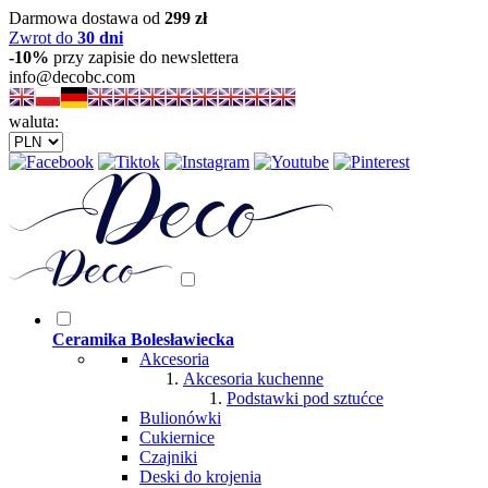
Darmowa dostawa od
299 zł
Zwrot do
30 dni
-10%
przy zapisie do newslettera
info@decobc.com
waluta:
Ceramika Bolesławiecka
Akcesoria
Akcesoria kuchenne
Podstawki pod sztućce
Bulionówki
Cukiernice
Czajniki
Deski do krojenia