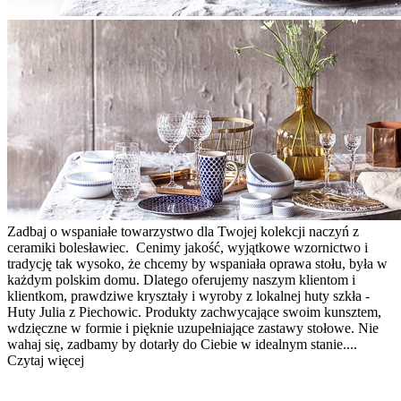
Zadbaj o wspaniałe towarzystwo dla Twojej kolekcji naczyń z
ceramiki bolesławiec. Cenimy jakość, wyjątkowe wzornictwo i
tradycję tak wysoko, że chcemy by wspaniała oprawa stołu, była w
każdym polskim domu. Dlatego oferujemy naszym klientom i
klientkom, prawdziwe kryształy i wyroby z lokalnej huty szkła -
Huty Julia z Piechowic. Produkty zachwycające swoim kunsztem,
wdzięczne w formie i pięknie uzupełniające zastawy stołowe. Nie
wahaj się, zadbamy by dotarły do Ciebie w idealnym stanie....
Czytaj więcej