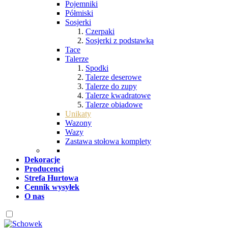
Pojemniki
Półmiski
Sosjerki
Czerpaki
Sosjerki z podstawką
Tace
Talerze
Spodki
Talerze deserowe
Talerze do zupy
Talerze kwadratowe
Talerze obiadowe
Unikaty
Wazony
Wazy
Zastawa stołowa komplety
Dekoracje
Producenci
Strefa Hurtowa
Cennik wysyłek
O nas