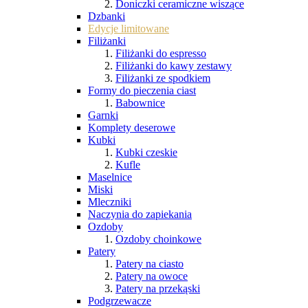
Doniczki ceramiczne wiszące
Dzbanki
Edycje limitowane
Filiżanki
Filiżanki do espresso
Filiżanki do kawy zestawy
Filiżanki ze spodkiem
Formy do pieczenia ciast
Babownice
Garnki
Komplety deserowe
Kubki
Kubki czeskie
Kufle
Maselnice
Miski
Mleczniki
Naczynia do zapiekania
Ozdoby
Ozdoby choinkowe
Patery
Patery na ciasto
Patery na owoce
Patery na przekąski
Podgrzewacze