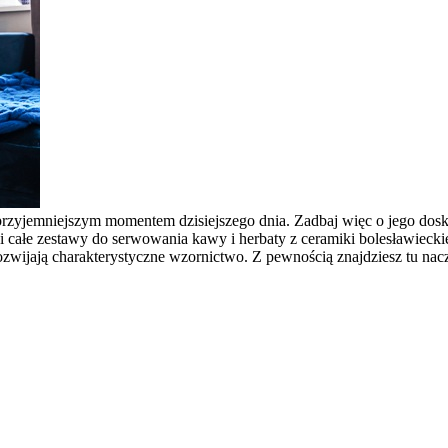
jprzyjemniejszym momentem dzisiejszego dnia. Zadbaj więc o jego dosk
nki i całe zestawy do serwowania kawy i herbaty z ceramiki bolesławie
rozwijają charakterystyczne wzornictwo. Z pewnością znajdziesz tu nac