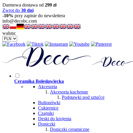
Darmowa dostawa od
299 zł
Zwrot do
30 dni
-10%
przy zapisie do newslettera
info@decobc.com
waluta:
Ceramika Bolesławiecka
Akcesoria
Akcesoria kuchenne
Podstawki pod sztućce
Bulionówki
Cukiernice
Czajniki
Deski do krojenia
Doniczki
Doniczki ceramiczne