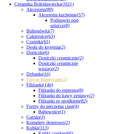
Ceramika Bolesławiecka
(1611)
Akcesoria
(89)
Akcesoria kuchenne
(57)
Podstawki pod
sztućce
(8)
Bulionówki
(7)
Cukiernice
(63)
Czajniki
(65)
Deski do krojenia
(2)
Doniczki
(6)
Doniczki ceramiczne
(2)
Doniczki ceramiczne
wiszące
(2)
Dzbanki
(16)
Edycje limitowane
(2)
Filiżanki
(146)
Filiżanki do espresso
(8)
Filiżanki do kawy zestawy
(2)
Filiżanki ze spodkiem
(82)
Formy do pieczenia ciast
(4)
Babownice
(1)
Garnki
(3)
Komplety deserowe
(2)
Kubki
(313)
Kubki czeskie
(66)