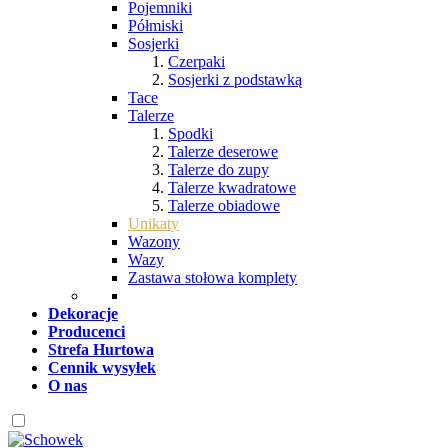
Pojemniki
Półmiski
Sosjerki
Czerpaki
Sosjerki z podstawką
Tace
Talerze
Spodki
Talerze deserowe
Talerze do zupy
Talerze kwadratowe
Talerze obiadowe
Unikaty
Wazony
Wazy
Zastawa stołowa komplety
Dekoracje
Producenci
Strefa Hurtowa
Cennik wysyłek
O nas