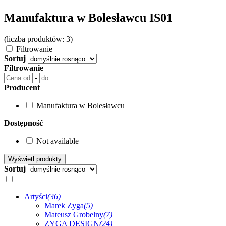
Manufaktura w Bolesławcu IS01
(liczba produktów: 3)
Filtrowanie
Sortuj
Filtrowanie
-
Producent
Manufaktura w Bolesławcu
Dostępność
Not available
Sortuj
Artyści
(36)
Marek Zyga
(5)
Mateusz Grobelny
(7)
ZYGA DESIGN
(24)