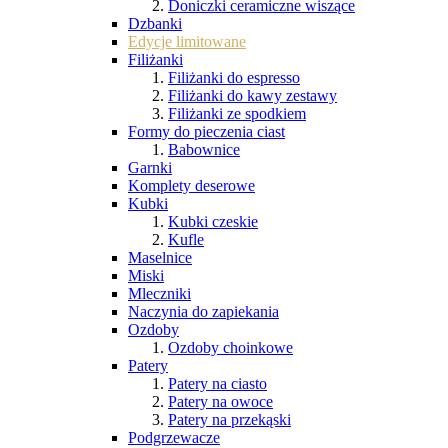
Doniczki ceramiczne wiszące
Dzbanki
Edycje limitowane
Filiżanki
Filiżanki do espresso
Filiżanki do kawy zestawy
Filiżanki ze spodkiem
Formy do pieczenia ciast
Babownice
Garnki
Komplety deserowe
Kubki
Kubki czeskie
Kufle
Maselnice
Miski
Mleczniki
Naczynia do zapiekania
Ozdoby
Ozdoby choinkowe
Patery
Patery na ciasto
Patery na owoce
Patery na przekąski
Podgrzewacze