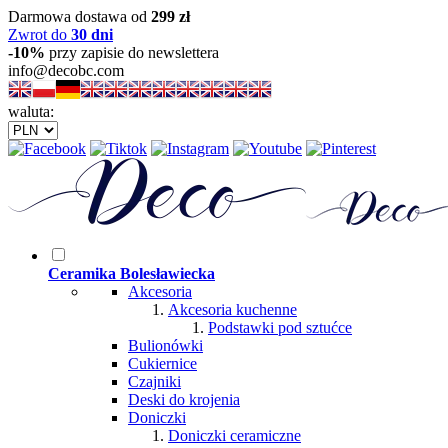
Darmowa dostawa od
299 zł
Zwrot do
30 dni
-10%
przy zapisie do newslettera
info@decobc.com
waluta:
Ceramika Bolesławiecka
Akcesoria
Akcesoria kuchenne
Podstawki pod sztućce
Bulionówki
Cukiernice
Czajniki
Deski do krojenia
Doniczki
Doniczki ceramiczne