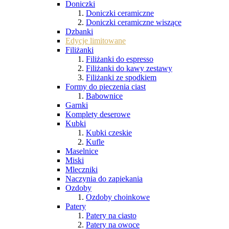
Doniczki
Doniczki ceramiczne
Doniczki ceramiczne wiszące
Dzbanki
Edycje limitowane
Filiżanki
Filiżanki do espresso
Filiżanki do kawy zestawy
Filiżanki ze spodkiem
Formy do pieczenia ciast
Babownice
Garnki
Komplety deserowe
Kubki
Kubki czeskie
Kufle
Maselnice
Miski
Mleczniki
Naczynia do zapiekania
Ozdoby
Ozdoby choinkowe
Patery
Patery na ciasto
Patery na owoce