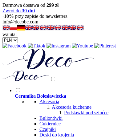
Darmowa dostawa od
299 zł
Zwrot do
30 dni
-10%
przy zapisie do newslettera
info@decobc.com
waluta:
Ceramika Bolesławiecka
Akcesoria
Akcesoria kuchenne
Podstawki pod sztućce
Bulionówki
Cukiernice
Czajniki
Deski do krojenia