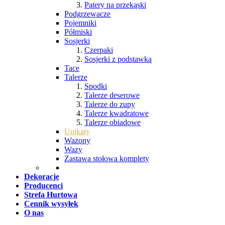
Patery na przekąski
Podgrzewacze
Pojemniki
Półmiski
Sosjerki
Czerpaki
Sosjerki z podstawką
Tace
Talerze
Spodki
Talerze deserowe
Talerze do zupy
Talerze kwadratowe
Talerze obiadowe
Unikaty
Wazony
Wazy
Zastawa stołowa komplety
Dekoracje
Producenci
Strefa Hurtowa
Cennik wysyłek
O nas