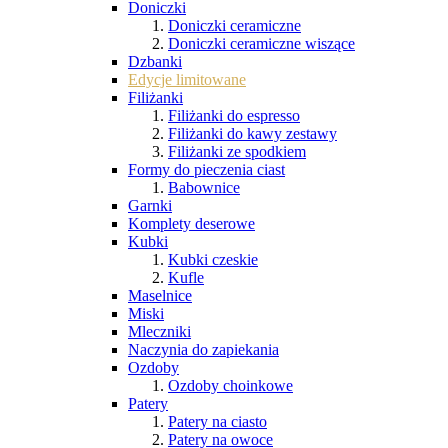
Doniczki
Doniczki ceramiczne
Doniczki ceramiczne wiszące
Dzbanki
Edycje limitowane
Filiżanki
Filiżanki do espresso
Filiżanki do kawy zestawy
Filiżanki ze spodkiem
Formy do pieczenia ciast
Babownice
Garnki
Komplety deserowe
Kubki
Kubki czeskie
Kufle
Maselnice
Miski
Mleczniki
Naczynia do zapiekania
Ozdoby
Ozdoby choinkowe
Patery
Patery na ciasto
Patery na owoce