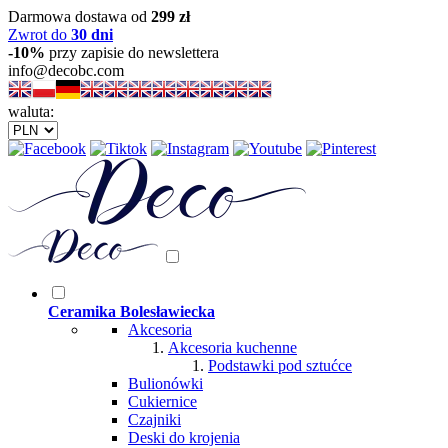
Darmowa dostawa od
299 zł
Zwrot do
30 dni
-10%
przy zapisie do newslettera
info@decobc.com
waluta:
Ceramika Bolesławiecka
Akcesoria
Akcesoria kuchenne
Podstawki pod sztućce
Bulionówki
Cukiernice
Czajniki
Deski do krojenia