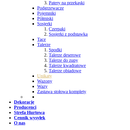
Patery na przekąski
Podgrzewacze
Pojemniki
Półmiski
Sosjerki
Czerpaki
Sosjerki z podstawką
Tace
Talerze
Spodki
Talerze deserowe
Talerze do zupy
Talerze kwadratowe
Talerze obiadowe
Unikaty
Wazony
Wazy
Zastawa stołowa komplety
Dekoracje
Producenci
Strefa Hurtowa
Cennik wysyłek
O nas