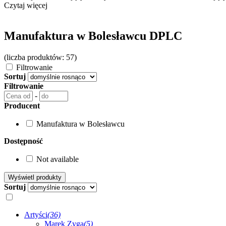
Czytaj więcej
Manufaktura w Bolesławcu DPLC
(liczba produktów: 57)
Filtrowanie
Sortuj
Filtrowanie
-
Producent
Manufaktura w Bolesławcu
Dostępność
Not available
Sortuj
Artyści
(36)
Marek Zyga
(5)