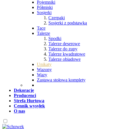
Pojemniki
Półmiski
Sosjerki
Czerpaki
Sosjerki z podstawką
Tace
Talerze
Spodki
Talerze deserowe
Talerze do zupy
Talerze kwadratowe
Talerze obiadowe
Unikaty
Wazony
Wazy
Zastawa stołowa komplety
Dekoracje
Producenci
Strefa Hurtowa
Cennik wysyłek
O nas