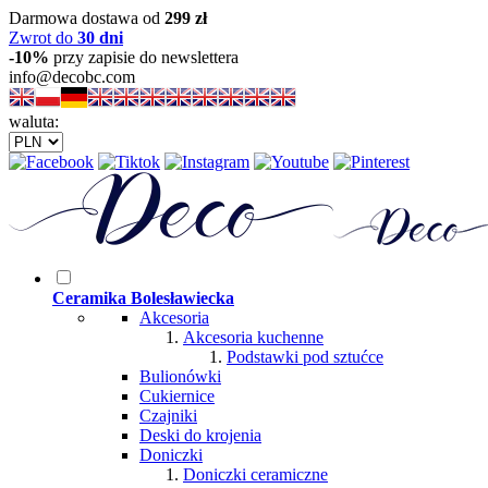
Darmowa dostawa od
299 zł
Zwrot do
30 dni
-10%
przy zapisie do newslettera
info@decobc.com
waluta:
Ceramika Bolesławiecka
Akcesoria
Akcesoria kuchenne
Podstawki pod sztućce
Bulionówki
Cukiernice
Czajniki
Deski do krojenia
Doniczki
Doniczki ceramiczne