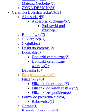
Mateusz Grobelny
(7)
ZYGA DESIGN
(24)
Ceramika Bolesławiecka
(1611)
Akcesoria
(89)
Akcesoria kuchenne
(57)
Podstawki pod
sztućce
(8)
Bulionówki
(7)
Cukiernice
(63)
Czajniki
(65)
Deski do krojenia
(2)
Doniczki
(6)
Doniczki ceramiczne
(2)
Doniczki ceramiczne
wiszące
(2)
Dzbanki
(16)
Edycje limitowane
(2)
Filiżanki
(146)
Filiżanki do espresso
(8)
Filiżanki do kawy zestawy
(2)
Filiżanki ze spodkiem
(82)
Formy do pieczenia ciast
(4)
Babownice
(1)
Garnki
(3)
Komplety deserowe
(2)