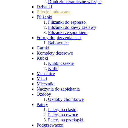
Doniczki ceramiczne wiszące
Dzbanki
Edycje limitowane
Filiżanki
Filiżanki do espresso
Filiżanki do kawy zestawy
Filiżanki ze spodkiem
Formy do pieczenia ciast
Babownice
Garnki
Komplety deserowe
Kubki
Kubki czeskie
Kufle
Maselnice
Miski
Mleczniki
Naczynia do zapiekania
Ozdoby
Ozdoby choinkowe
Patery
Patery na ciasto
Patery na owoce
Patery na przekąski
Podgrzewacze