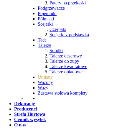
Patery na przekąski
Podgrzewacze
Pojemniki
Półmiski
Sosjerki
Czerpaki
Sosjerki z podstawką
Tace
Talerze
Spodki
Talerze deserowe
Talerze do zupy
Talerze kwadratowe
Talerze obiadowe
Unikaty
Wazony
Wazy
Zastawa stołowa komplety
Dekoracje
Producenci
Strefa Hurtowa
Cennik wysyłek
O nas