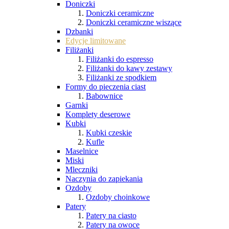
Doniczki
Doniczki ceramiczne
Doniczki ceramiczne wiszące
Dzbanki
Edycje limitowane
Filiżanki
Filiżanki do espresso
Filiżanki do kawy zestawy
Filiżanki ze spodkiem
Formy do pieczenia ciast
Babownice
Garnki
Komplety deserowe
Kubki
Kubki czeskie
Kufle
Maselnice
Miski
Mleczniki
Naczynia do zapiekania
Ozdoby
Ozdoby choinkowe
Patery
Patery na ciasto
Patery na owoce