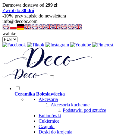
Darmowa dostawa od
299 zł
Zwrot do
30 dni
-10%
przy zapisie do newslettera
info@decobc.com
waluta:
Ceramika Bolesławiecka
Akcesoria
Akcesoria kuchenne
Podstawki pod sztućce
Bulionówki
Cukiernice
Czajniki
Deski do krojenia