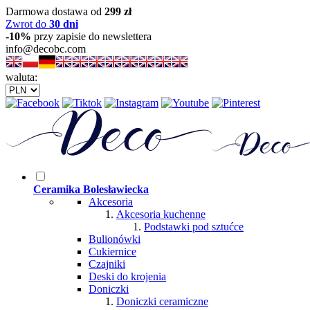
Darmowa dostawa od
299 zł
Zwrot do
30 dni
-10%
przy zapisie do newslettera
info@decobc.com
waluta:
Ceramika Bolesławiecka
Akcesoria
Akcesoria kuchenne
Podstawki pod sztućce
Bulionówki
Cukiernice
Czajniki
Deski do krojenia
Doniczki
Doniczki ceramiczne