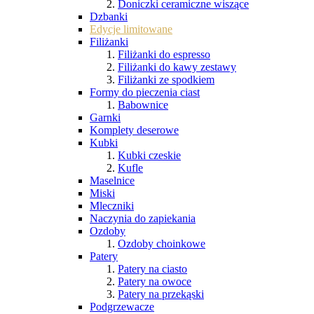
Doniczki ceramiczne wiszące
Dzbanki
Edycje limitowane
Filiżanki
Filiżanki do espresso
Filiżanki do kawy zestawy
Filiżanki ze spodkiem
Formy do pieczenia ciast
Babownice
Garnki
Komplety deserowe
Kubki
Kubki czeskie
Kufle
Maselnice
Miski
Mleczniki
Naczynia do zapiekania
Ozdoby
Ozdoby choinkowe
Patery
Patery na ciasto
Patery na owoce
Patery na przekąski
Podgrzewacze