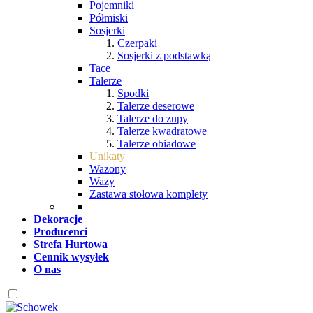
Pojemniki
Półmiski
Sosjerki
Czerpaki
Sosjerki z podstawką
Tace
Talerze
Spodki
Talerze deserowe
Talerze do zupy
Talerze kwadratowe
Talerze obiadowe
Unikaty
Wazony
Wazy
Zastawa stołowa komplety
Dekoracje
Producenci
Strefa Hurtowa
Cennik wysyłek
O nas