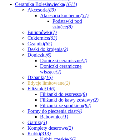
Ceramika Bolesławiecka
(1611)
Akcesoria
(89)
Akcesoria kuchenne
(57)
Podstawki pod
sztućce
(8)
Bulionówki
(7)
Cukiernice
(63)
Czajniki
(65)
Deski do krojenia
(2)
Doniczki
(6)
Doniczki ceramiczne
(2)
Doniczki ceramiczne
wiszące
(2)
Dzbanki
(16)
Edycje limitowane
(2)
Filiżanki
(146)
Filiżanki do espresso
(8)
Filiżanki do kawy zestawy
(2)
Filiżanki ze spodkiem
(82)
Formy do pieczenia ciast
(4)
Babownice
(1)
Garnki
(3)
Komplety deserowe
(2)
Kubki
(313)
Kubki czeskie
(66)