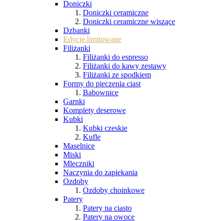
Doniczki
Doniczki ceramiczne
Doniczki ceramiczne wiszące
Dzbanki
Edycje limitowane
Filiżanki
Filiżanki do espresso
Filiżanki do kawy zestawy
Filiżanki ze spodkiem
Formy do pieczenia ciast
Babownice
Garnki
Komplety deserowe
Kubki
Kubki czeskie
Kufle
Maselnice
Miski
Mleczniki
Naczynia do zapiekania
Ozdoby
Ozdoby choinkowe
Patery
Patery na ciasto
Patery na owoce