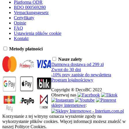
Platforma ODR
BDO 000569280
Verpackungsgesetz
Certyfikaty
Opinie
FAQ
Ustawienia plików cookie
Kontakt
Metody płatności
Nasze zalety
Darmowa dostawa od 299 zł
Zwrot do 30 dni
-10% przy zapisie do newslettera
Program lojalnościowy
Copyright ® DecoBC 2022
Obserwuj nas
sklepy internetowe
:
Korzystanie z tej witryny oznacza wyrażenie zgody na
wykorzystanie plików cookies. Więcej informacji możesz znaleźć w
naszej Polityce Cookies.