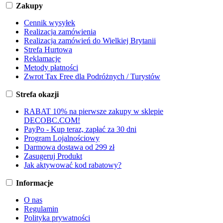
Zakupy
Cennik wysyłek
Realizacja zamówienia
Realizacja zamówień do Wielkiej Brytanii
Strefa Hurtowa
Reklamacje
Metody płatności
Zwrot Tax Free dla Podróżnych / Turystów
Strefa okazji
RABAT 10% na pierwsze zakupy w sklepie
DECOBC.COM!
PayPo - Kup teraz, zapłać za 30 dni
Program Lojalnościowy
Darmowa dostawa od 299 zł
Zasugeruj Produkt
Jak aktywować kod rabatowy?
Informacje
O nas
Regulamin
Polityka prywatności