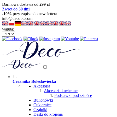
Darmowa dostawa od
299 zł
Zwrot do
30 dni
-10%
przy zapisie do newslettera
info@decobc.com
waluta:
Ceramika Bolesławiecka
Akcesoria
Akcesoria kuchenne
Podstawki pod sztućce
Bulionówki
Cukiernice
Czajniki
Deski do krojenia