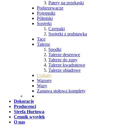
Patery na przekąski
Podgrzewacze
Pojemniki
Półmiski
Sosjerki
Czerpaki
Sosjerki z podstawką
Tace
Talerze
Spodki
Talerze deserowe
Talerze do zupy
Talerze kwadratowe
Talerze obiadowe
Unikaty
Wazony
Wazy
Zastawa stołowa komplety
Dekoracje
Producenci
Strefa Hurtowa
Cennik wysyłek
O nas