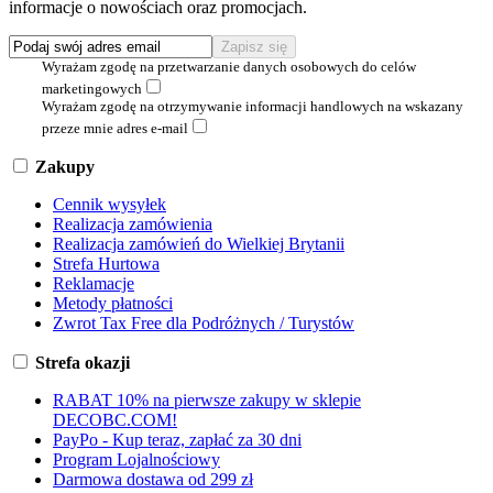
informacje o nowościach oraz promocjach.
Wyrażam zgodę na przetwarzanie danych osobowych do celów
marketingowych
Wyrażam zgodę na otrzymywanie informacji handlowych na wskazany
przeze mnie adres e-mail
Zakupy
Cennik wysyłek
Realizacja zamówienia
Realizacja zamówień do Wielkiej Brytanii
Strefa Hurtowa
Reklamacje
Metody płatności
Zwrot Tax Free dla Podróżnych / Turystów
Strefa okazji
RABAT 10% na pierwsze zakupy w sklepie
DECOBC.COM!
PayPo - Kup teraz, zapłać za 30 dni
Program Lojalnościowy
Darmowa dostawa od 299 zł