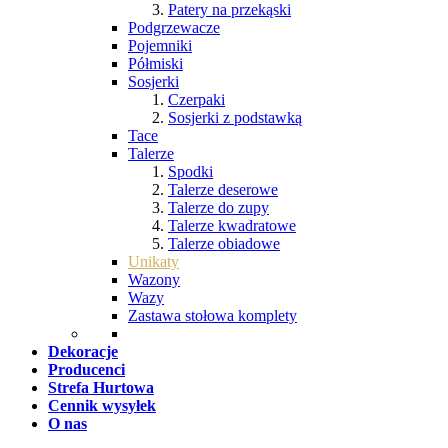
Patery na przekąski
Podgrzewacze
Pojemniki
Półmiski
Sosjerki
Czerpaki
Sosjerki z podstawką
Tace
Talerze
Spodki
Talerze deserowe
Talerze do zupy
Talerze kwadratowe
Talerze obiadowe
Unikaty
Wazony
Wazy
Zastawa stołowa komplety
Dekoracje
Producenci
Strefa Hurtowa
Cennik wysyłek
O nas