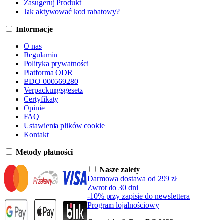
Zasugeruj Produkt
Jak aktywować kod rabatowy?
Informacje
O nas
Regulamin
Polityka prywatności
Platforma ODR
BDO 000569280
Verpackungsgesetz
Certyfikaty
Opinie
FAQ
Ustawienia plików cookie
Kontakt
Metody płatności
Nasze zalety
Darmowa dostawa od 299 zł
Zwrot do 30 dni
-10% przy zapisie do newslettera
Program lojalnościowy