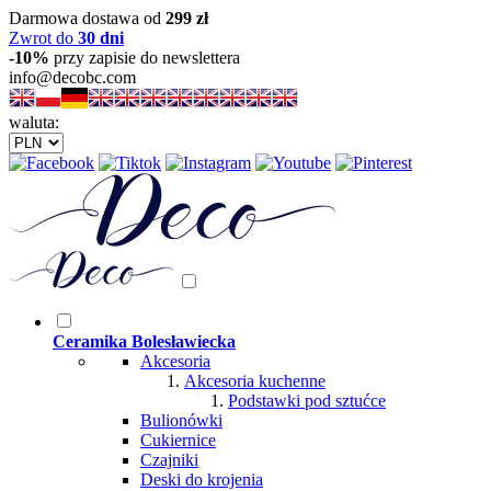
Darmowa dostawa od
299 zł
Zwrot do
30 dni
-10%
przy zapisie do newslettera
info@decobc.com
waluta:
Ceramika Bolesławiecka
Akcesoria
Akcesoria kuchenne
Podstawki pod sztućce
Bulionówki
Cukiernice
Czajniki
Deski do krojenia