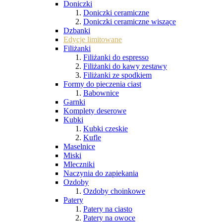
Doniczki
Doniczki ceramiczne
Doniczki ceramiczne wiszące
Dzbanki
Edycje limitowane
Filiżanki
Filiżanki do espresso
Filiżanki do kawy zestawy
Filiżanki ze spodkiem
Formy do pieczenia ciast
Babownice
Garnki
Komplety deserowe
Kubki
Kubki czeskie
Kufle
Maselnice
Miski
Mleczniki
Naczynia do zapiekania
Ozdoby
Ozdoby choinkowe
Patery
Patery na ciasto
Patery na owoce