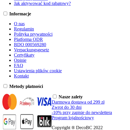
Jak aktywować kod rabatowy?
Informacje
O nas
Regulamin
Polityka prywatności
Platforma ODR
BDO 000569280
Verpackungsgesetz
Certyfikaty
Opinie
FAQ
Ustawienia plików cookie
Kontakt
Metody płatności
Nasze zalety
Darmowa dostawa od 299 zł
Zwrot do 30 dni
-10% przy zapisie do newslettera
Program lojalnościowy
Copyright ® DecoBC 2022