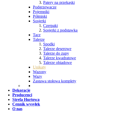
Patery na przekąski
Podgrzewacze
Pojemniki
Półmiski
Sosjerki
Czerpaki
Sosjerki z podstawką
Tace
Talerze
Spodki
Talerze deserowe
Talerze do zupy
Talerze kwadratowe
Talerze obiadowe
Unikaty
Wazony
Wazy
Zastawa stołowa komplety
Dekoracje
Producenci
Strefa Hurtowa
Cennik wysyłek
O nas