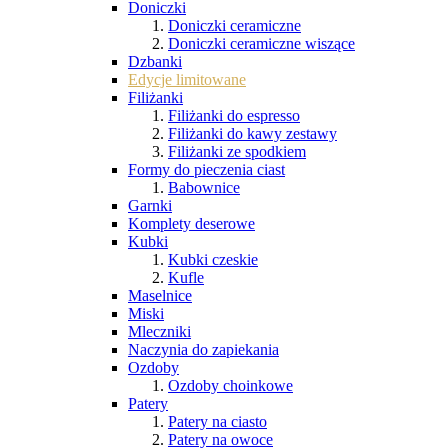
Doniczki
Doniczki ceramiczne
Doniczki ceramiczne wiszące
Dzbanki
Edycje limitowane
Filiżanki
Filiżanki do espresso
Filiżanki do kawy zestawy
Filiżanki ze spodkiem
Formy do pieczenia ciast
Babownice
Garnki
Komplety deserowe
Kubki
Kubki czeskie
Kufle
Maselnice
Miski
Mleczniki
Naczynia do zapiekania
Ozdoby
Ozdoby choinkowe
Patery
Patery na ciasto
Patery na owoce