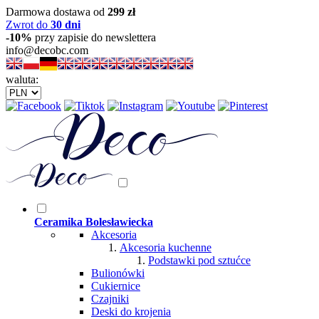
Darmowa dostawa od
299 zł
Zwrot do
30 dni
-10%
przy zapisie do newslettera
info@decobc.com
waluta:
Ceramika Bolesławiecka
Akcesoria
Akcesoria kuchenne
Podstawki pod sztućce
Bulionówki
Cukiernice
Czajniki
Deski do krojenia