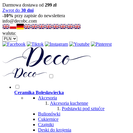
Darmowa dostawa od
299 zł
Zwrot do
30 dni
-10%
przy zapisie do newslettera
info@decobc.com
waluta:
Ceramika Bolesławiecka
Akcesoria
Akcesoria kuchenne
Podstawki pod sztućce
Bulionówki
Cukiernice
Czajniki
Deski do krojenia