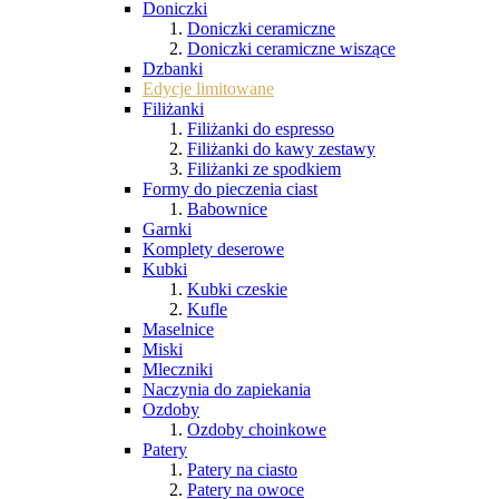
Doniczki
Doniczki ceramiczne
Doniczki ceramiczne wiszące
Dzbanki
Edycje limitowane
Filiżanki
Filiżanki do espresso
Filiżanki do kawy zestawy
Filiżanki ze spodkiem
Formy do pieczenia ciast
Babownice
Garnki
Komplety deserowe
Kubki
Kubki czeskie
Kufle
Maselnice
Miski
Mleczniki
Naczynia do zapiekania
Ozdoby
Ozdoby choinkowe
Patery
Patery na ciasto
Patery na owoce