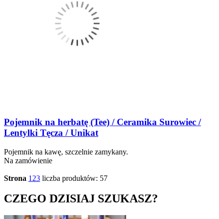
Pojemnik na herbatę (Tee) / Ceramika Surowiec /
Lentylki Tęcza / Unikat
Pojemnik na kawę, szczelnie zamykany.
Na zamówienie
Strona
1
2
3
liczba produktów: 57
CZEGO DZISIAJ SZUKASZ?