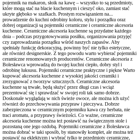
pojemnik na makaron, słoik na kawę – wszystko to są przedmioty,
które mogą stać na blacie kuchennym i cieszyć oko, zamiast stać
ukryte głęboko w szafkach. Prostym rozwiązaniem na...
prowadzenie do kuchni odrobiny koloru, stylu i porządku oraz
dobrej organizacji są pojemniki ceramiczne i ceramiczne akcesoria
kuchenne. Ceramiczne akcesoria kuchenne są przydatne każdego
dnia – podczas przygotowywania posiłku, organizowania przyjęć
czy zaprowadzania porządku wśród naszych zapasów. Aby
spełniały funkcję dekoracyjną, powinny być nie tylko estetyczne,
ale również designerskie. Z tego powodu warto wybierać pojemniki
ceramiczne renomowanych producentów. Ceramiczne akcesoria z
Bolesławca wprowadzą do twojej kuchni ciepło, dobry styl i
odrobinę luksusu. Pojemniki ceramiczne praktyczne i piękne Warto
kupować akcesoria kuchenne z wysokiej jakości ceramiki i
zrezygnować z tworzyw sztucznych. Ceramiczne akcesoria
kuchenne są trwałe, będą służyć przez długi czas i wciąż
prezentować się i sprawdzać w swojej roli tak samo dobrze.
Doskonale wyglądają w nich świeże owoce, ale można ich użyć
również do przechowywania przypraw i pieczywa. Dobrze
zabezpieczona w ceramicznym pojemniku kawa czy herbata, nie
traci aromatu, a przyprawy świeżości. Co ważne, ceramiczne
akcesoria kuchenne można też postawić na świątecznym stole i
pozostaną one jego ozdobą. Pojemniki ceramiczne z Bolesławca
można dobrać w taki sposób, by stanowiły komplet, ale można też
postawić na eklektyzm i wybrać tylko te przedmioty ceramiczne,