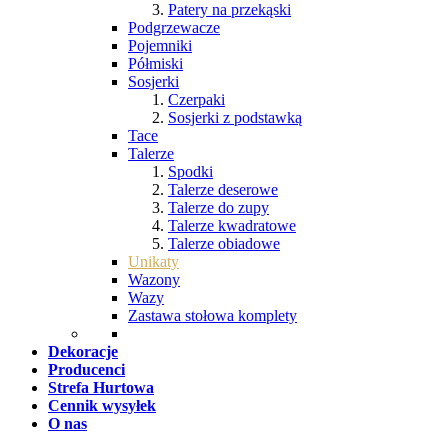
Patery na przekąski
Podgrzewacze
Pojemniki
Półmiski
Sosjerki
Czerpaki
Sosjerki z podstawką
Tace
Talerze
Spodki
Talerze deserowe
Talerze do zupy
Talerze kwadratowe
Talerze obiadowe
Unikaty
Wazony
Wazy
Zastawa stołowa komplety
Dekoracje
Producenci
Strefa Hurtowa
Cennik wysyłek
O nas