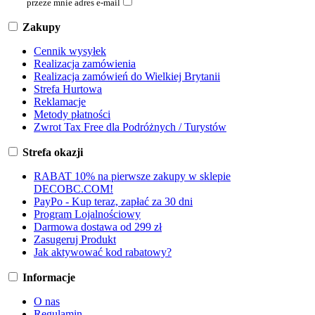
przeze mnie adres e-mail
Zakupy
Cennik wysyłek
Realizacja zamówienia
Realizacja zamówień do Wielkiej Brytanii
Strefa Hurtowa
Reklamacje
Metody płatności
Zwrot Tax Free dla Podróżnych / Turystów
Strefa okazji
RABAT 10% na pierwsze zakupy w sklepie
DECOBC.COM!
PayPo - Kup teraz, zapłać za 30 dni
Program Lojalnościowy
Darmowa dostawa od 299 zł
Zasugeruj Produkt
Jak aktywować kod rabatowy?
Informacje
O nas
Regulamin