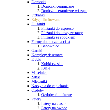
Doniczki
Doniczki ceramiczne
Doniczki ceramiczne wiszące
Dzbanki
Edycje limitowane
Filiżanki
Filiżanki do espresso
Filiżanki do kawy zestawy
Filiżanki ze spodkiem
Formy do pieczenia ciast
Babownice
Garnki
Komplety deserowe
Kubki
Kubki czeskie
Kufle
Maselnice
Miski
Mleczniki
Naczynia do zapiekania
Ozdoby
Ozdoby choinkowe
Patery
Patery na ciasto
Patery na owoce