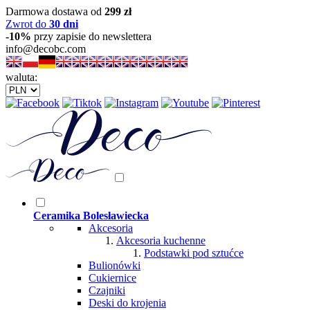
Darmowa dostawa od
299 zł
Zwrot do
30 dni
-10%
przy zapisie do newslettera
info@decobc.com
waluta:
Ceramika Bolesławiecka
Akcesoria
Akcesoria kuchenne
Podstawki pod sztućce
Bulionówki
Cukiernice
Czajniki
Deski do krojenia