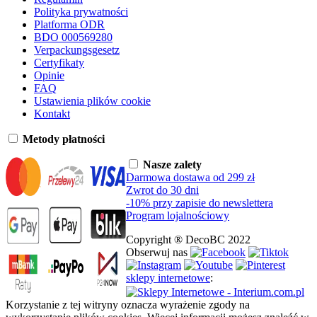
Polityka prywatności
Platforma ODR
BDO 000569280
Verpackungsgesetz
Certyfikaty
Opinie
FAQ
Ustawienia plików cookie
Kontakt
Metody płatności
Nasze zalety
Darmowa dostawa od 299 zł
Zwrot do 30 dni
-10% przy zapisie do newslettera
Program lojalnościowy
Copyright ® DecoBC 2022
Obserwuj nas
sklepy internetowe
:
Korzystanie z tej witryny oznacza wyrażenie zgody na