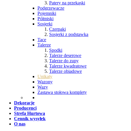
Patery na przekąski
Podgrzewacze
Pojemniki
Półmiski
Sosjerki
Czerpaki
Sosjerki z podstawką
Tace
Talerze
Spodki
Talerze deserowe
Talerze do zupy
Talerze kwadratowe
Talerze obiadowe
Unikaty
Wazony
Wazy
Zastawa stołowa komplety
Dekoracje
Producenci
Strefa Hurtowa
Cennik wysyłek
O nas