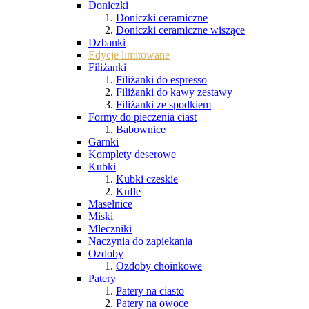
Doniczki
Doniczki ceramiczne
Doniczki ceramiczne wiszące
Dzbanki
Edycje limitowane
Filiżanki
Filiżanki do espresso
Filiżanki do kawy zestawy
Filiżanki ze spodkiem
Formy do pieczenia ciast
Babownice
Garnki
Komplety deserowe
Kubki
Kubki czeskie
Kufle
Maselnice
Miski
Mleczniki
Naczynia do zapiekania
Ozdoby
Ozdoby choinkowe
Patery
Patery na ciasto
Patery na owoce