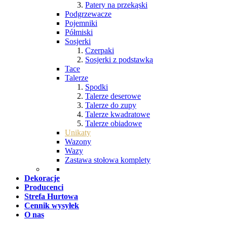
Patery na przekąski
Podgrzewacze
Pojemniki
Półmiski
Sosjerki
Czerpaki
Sosjerki z podstawką
Tace
Talerze
Spodki
Talerze deserowe
Talerze do zupy
Talerze kwadratowe
Talerze obiadowe
Unikaty
Wazony
Wazy
Zastawa stołowa komplety
Dekoracje
Producenci
Strefa Hurtowa
Cennik wysyłek
O nas