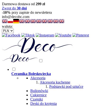
Darmowa dostawa od
299 zł
Zwrot do
30 dni
-10%
przy zapisie do newslettera
info@decobc.com
waluta:
Ceramika Bolesławiecka
Akcesoria
Akcesoria kuchenne
Podstawki pod sztućce
Bulionówki
Cukiernice
Czajniki
Deski do krojenia