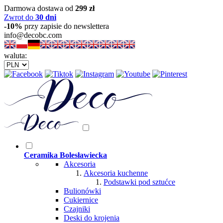
Darmowa dostawa od
299 zł
Zwrot do
30 dni
-10%
przy zapisie do newslettera
info@decobc.com
waluta:
Ceramika Bolesławiecka
Akcesoria
Akcesoria kuchenne
Podstawki pod sztućce
Bulionówki
Cukiernice
Czajniki
Deski do krojenia