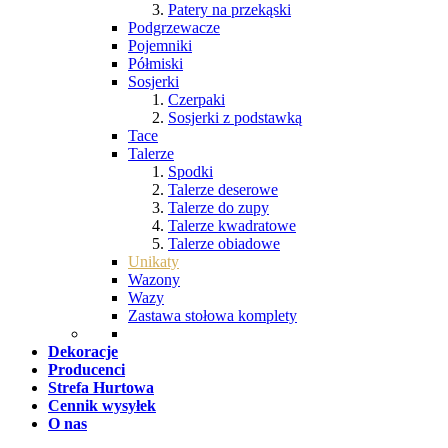
Patery na przekąski
Podgrzewacze
Pojemniki
Półmiski
Sosjerki
Czerpaki
Sosjerki z podstawką
Tace
Talerze
Spodki
Talerze deserowe
Talerze do zupy
Talerze kwadratowe
Talerze obiadowe
Unikaty
Wazony
Wazy
Zastawa stołowa komplety
Dekoracje
Producenci
Strefa Hurtowa
Cennik wysyłek
O nas