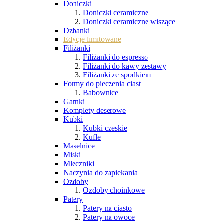
Doniczki
Doniczki ceramiczne
Doniczki ceramiczne wiszące
Dzbanki
Edycje limitowane
Filiżanki
Filiżanki do espresso
Filiżanki do kawy zestawy
Filiżanki ze spodkiem
Formy do pieczenia ciast
Babownice
Garnki
Komplety deserowe
Kubki
Kubki czeskie
Kufle
Maselnice
Miski
Mleczniki
Naczynia do zapiekania
Ozdoby
Ozdoby choinkowe
Patery
Patery na ciasto
Patery na owoce