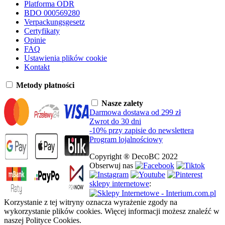
Platforma ODR
BDO 000569280
Verpackungsgesetz
Certyfikaty
Opinie
FAQ
Ustawienia plików cookie
Kontakt
Metody płatności
Nasze zalety
Darmowa dostawa od 299 zł
Zwrot do 30 dni
-10% przy zapisie do newslettera
Program lojalnościowy
Copyright ® DecoBC 2022
Obserwuj nas
sklepy internetowe
:
Korzystanie z tej witryny oznacza wyrażenie zgody na
wykorzystanie plików cookies. Więcej informacji możesz znaleźć w
naszej Polityce Cookies.