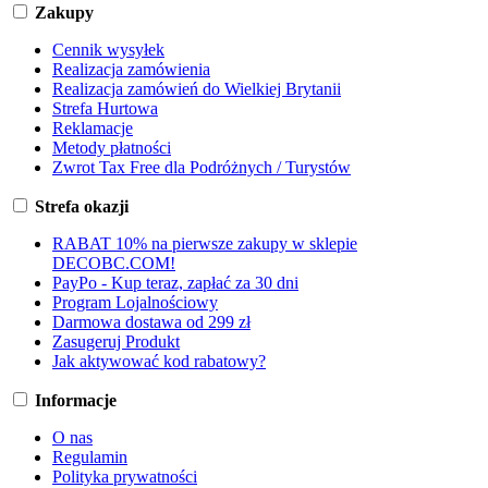
Zakupy
Cennik wysyłek
Realizacja zamówienia
Realizacja zamówień do Wielkiej Brytanii
Strefa Hurtowa
Reklamacje
Metody płatności
Zwrot Tax Free dla Podróżnych / Turystów
Strefa okazji
RABAT 10% na pierwsze zakupy w sklepie
DECOBC.COM!
PayPo - Kup teraz, zapłać za 30 dni
Program Lojalnościowy
Darmowa dostawa od 299 zł
Zasugeruj Produkt
Jak aktywować kod rabatowy?
Informacje
O nas
Regulamin
Polityka prywatności