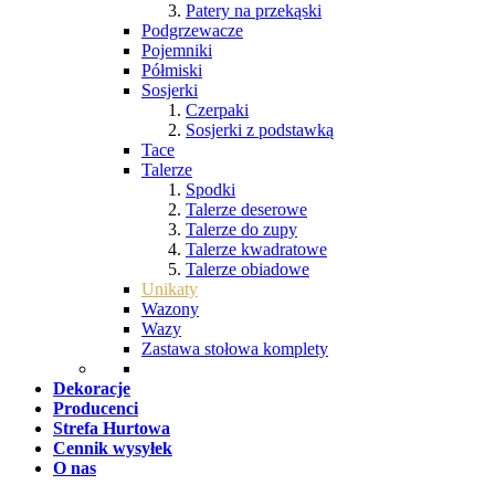
Patery na przekąski
Podgrzewacze
Pojemniki
Półmiski
Sosjerki
Czerpaki
Sosjerki z podstawką
Tace
Talerze
Spodki
Talerze deserowe
Talerze do zupy
Talerze kwadratowe
Talerze obiadowe
Unikaty
Wazony
Wazy
Zastawa stołowa komplety
Dekoracje
Producenci
Strefa Hurtowa
Cennik wysyłek
O nas