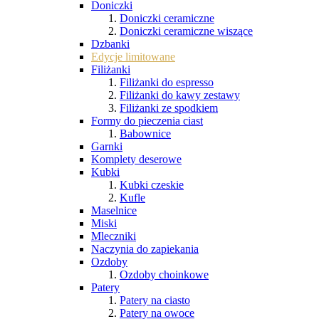
Doniczki
Doniczki ceramiczne
Doniczki ceramiczne wiszące
Dzbanki
Edycje limitowane
Filiżanki
Filiżanki do espresso
Filiżanki do kawy zestawy
Filiżanki ze spodkiem
Formy do pieczenia ciast
Babownice
Garnki
Komplety deserowe
Kubki
Kubki czeskie
Kufle
Maselnice
Miski
Mleczniki
Naczynia do zapiekania
Ozdoby
Ozdoby choinkowe
Patery
Patery na ciasto
Patery na owoce