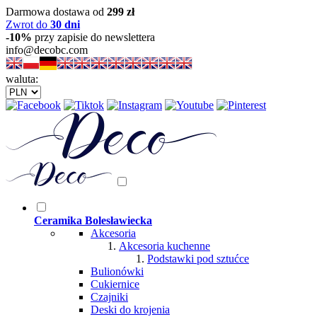
Darmowa dostawa od
299 zł
Zwrot do
30 dni
-10%
przy zapisie do newslettera
info@decobc.com
waluta:
Ceramika Bolesławiecka
Akcesoria
Akcesoria kuchenne
Podstawki pod sztućce
Bulionówki
Cukiernice
Czajniki
Deski do krojenia