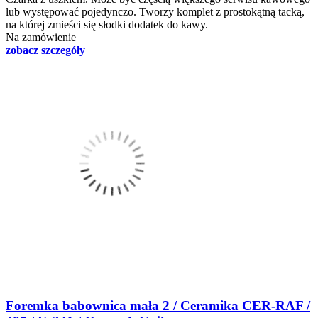
lub występować pojedynczo. Tworzy komplet z prostokątną tacką,
na której zmieści się słodki dodatek do kawy.
Na zamówienie
zobacz szczegóły
Foremka babownica mała 2 / Ceramika CER-RAF /