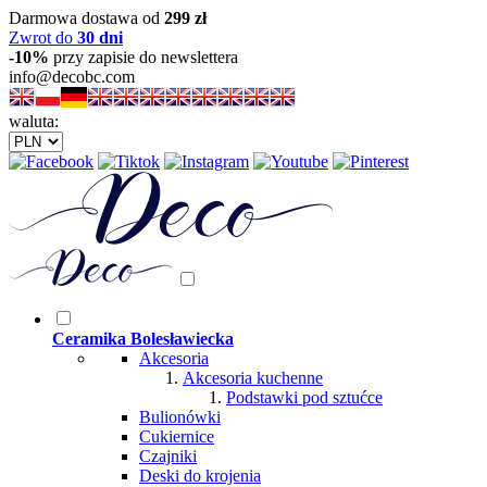
Darmowa dostawa od
299 zł
Zwrot do
30 dni
-10%
przy zapisie do newslettera
info@decobc.com
waluta:
Ceramika Bolesławiecka
Akcesoria
Akcesoria kuchenne
Podstawki pod sztućce
Bulionówki
Cukiernice
Czajniki
Deski do krojenia