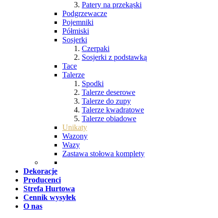
Patery na przekąski
Podgrzewacze
Pojemniki
Półmiski
Sosjerki
Czerpaki
Sosjerki z podstawką
Tace
Talerze
Spodki
Talerze deserowe
Talerze do zupy
Talerze kwadratowe
Talerze obiadowe
Unikaty
Wazony
Wazy
Zastawa stołowa komplety
Dekoracje
Producenci
Strefa Hurtowa
Cennik wysyłek
O nas