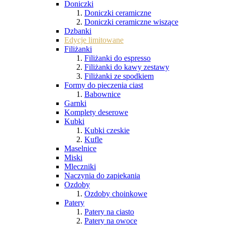
Doniczki
Doniczki ceramiczne
Doniczki ceramiczne wiszące
Dzbanki
Edycje limitowane
Filiżanki
Filiżanki do espresso
Filiżanki do kawy zestawy
Filiżanki ze spodkiem
Formy do pieczenia ciast
Babownice
Garnki
Komplety deserowe
Kubki
Kubki czeskie
Kufle
Maselnice
Miski
Mleczniki
Naczynia do zapiekania
Ozdoby
Ozdoby choinkowe
Patery
Patery na ciasto
Patery na owoce