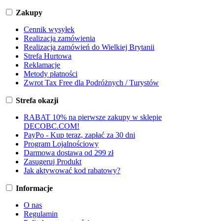
Zakupy
Cennik wysyłek
Realizacja zamówienia
Realizacja zamówień do Wielkiej Brytanii
Strefa Hurtowa
Reklamacje
Metody płatności
Zwrot Tax Free dla Podróżnych / Turystów
Strefa okazji
RABAT 10% na pierwsze zakupy w sklepie
DECOBC.COM!
PayPo - Kup teraz, zapłać za 30 dni
Program Lojalnościowy
Darmowa dostawa od 299 zł
Zasugeruj Produkt
Jak aktywować kod rabatowy?
Informacje
O nas
Regulamin