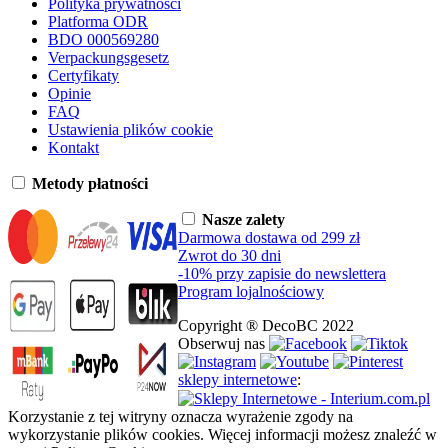
Polityka prywatności
Platforma ODR
BDO 000569280
Verpackungsgesetz
Certyfikaty
Opinie
FAQ
Ustawienia plików cookie
Kontakt
Metody płatności
Nasze zalety
Darmowa dostawa od 299 zł
Zwrot do 30 dni
-10% przy zapisie do newslettera
Program lojalnościowy
Copyright ® DecoBC 2022
Obserwuj nas
sklepy internetowe
:
Korzystanie z tej witryny oznacza wyrażenie zgody na
wykorzystanie plików cookies. Więcej informacji możesz znaleźć w