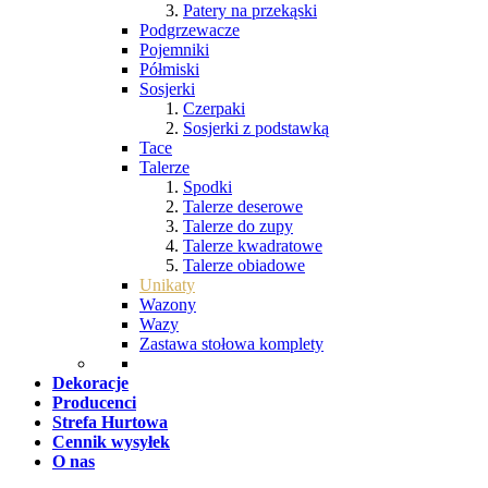
Patery na przekąski
Podgrzewacze
Pojemniki
Półmiski
Sosjerki
Czerpaki
Sosjerki z podstawką
Tace
Talerze
Spodki
Talerze deserowe
Talerze do zupy
Talerze kwadratowe
Talerze obiadowe
Unikaty
Wazony
Wazy
Zastawa stołowa komplety
Dekoracje
Producenci
Strefa Hurtowa
Cennik wysyłek
O nas