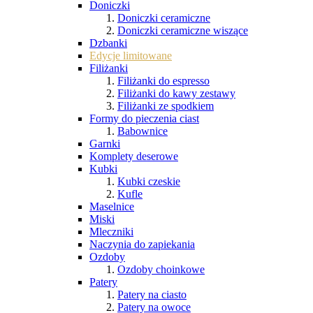
Doniczki
Doniczki ceramiczne
Doniczki ceramiczne wiszące
Dzbanki
Edycje limitowane
Filiżanki
Filiżanki do espresso
Filiżanki do kawy zestawy
Filiżanki ze spodkiem
Formy do pieczenia ciast
Babownice
Garnki
Komplety deserowe
Kubki
Kubki czeskie
Kufle
Maselnice
Miski
Mleczniki
Naczynia do zapiekania
Ozdoby
Ozdoby choinkowe
Patery
Patery na ciasto
Patery na owoce