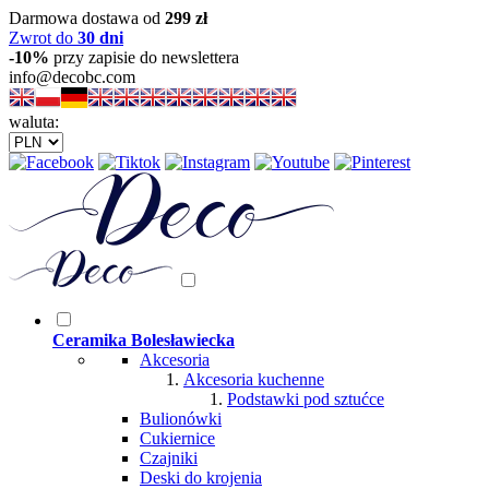
Darmowa dostawa od
299 zł
Zwrot do
30 dni
-10%
przy zapisie do newslettera
info@decobc.com
waluta:
Ceramika Bolesławiecka
Akcesoria
Akcesoria kuchenne
Podstawki pod sztućce
Bulionówki
Cukiernice
Czajniki
Deski do krojenia