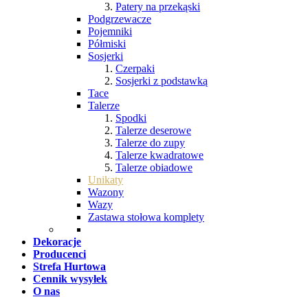
Patery na przekąski
Podgrzewacze
Pojemniki
Półmiski
Sosjerki
Czerpaki
Sosjerki z podstawką
Tace
Talerze
Spodki
Talerze deserowe
Talerze do zupy
Talerze kwadratowe
Talerze obiadowe
Unikaty
Wazony
Wazy
Zastawa stołowa komplety
Dekoracje
Producenci
Strefa Hurtowa
Cennik wysyłek
O nas