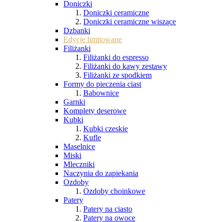
Doniczki
Doniczki ceramiczne
Doniczki ceramiczne wiszące
Dzbanki
Edycje limitowane
Filiżanki
Filiżanki do espresso
Filiżanki do kawy zestawy
Filiżanki ze spodkiem
Formy do pieczenia ciast
Babownice
Garnki
Komplety deserowe
Kubki
Kubki czeskie
Kufle
Maselnice
Miski
Mleczniki
Naczynia do zapiekania
Ozdoby
Ozdoby choinkowe
Patery
Patery na ciasto
Patery na owoce