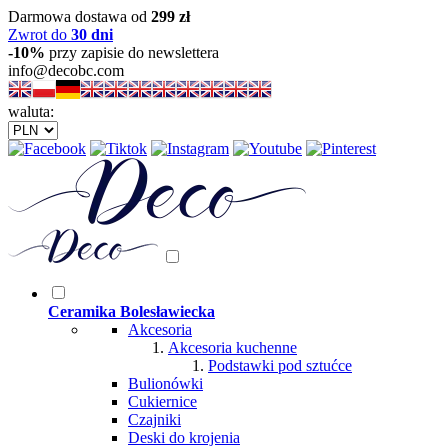
Darmowa dostawa od
299 zł
Zwrot do
30 dni
-10%
przy zapisie do newslettera
info@decobc.com
waluta:
Ceramika Bolesławiecka
Akcesoria
Akcesoria kuchenne
Podstawki pod sztućce
Bulionówki
Cukiernice
Czajniki
Deski do krojenia