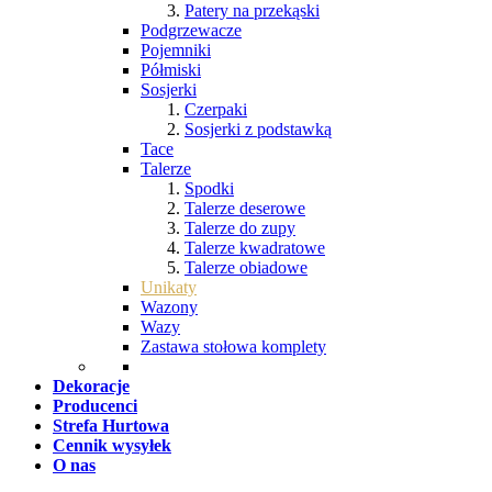
Patery na przekąski
Podgrzewacze
Pojemniki
Półmiski
Sosjerki
Czerpaki
Sosjerki z podstawką
Tace
Talerze
Spodki
Talerze deserowe
Talerze do zupy
Talerze kwadratowe
Talerze obiadowe
Unikaty
Wazony
Wazy
Zastawa stołowa komplety
Dekoracje
Producenci
Strefa Hurtowa
Cennik wysyłek
O nas