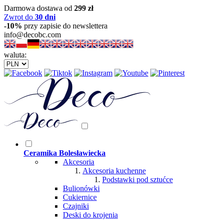
Darmowa dostawa od
299 zł
Zwrot do
30 dni
-10%
przy zapisie do newslettera
info@decobc.com
waluta:
Ceramika Bolesławiecka
Akcesoria
Akcesoria kuchenne
Podstawki pod sztućce
Bulionówki
Cukiernice
Czajniki
Deski do krojenia