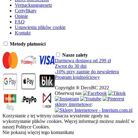
Verpackungsgesetz
Certyfikaty
Opinie
FAQ
Ustawienia plików cookie
Kontakt
Metody płatności
Nasze zalety
Darmowa dostawa od 299 zł
Zwrot do 30 dni
-10% przy zapisie do newslettera
Program lojalnościowy
Copyright ® DecoBC 2022
Obserwuj nas
sklepy internetowe
:
Korzystanie z tej witryny oznacza wyrażenie zgody na
wykorzystanie plików cookies. Więcej informacji możesz znaleźć w
naszej Polityce Cookies.
Nie pokazuj więcej tego komunikatu