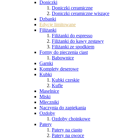
Doniczki
Doniczki ceramiczne
Doniczki ceramiczne wiszące
Dzbanki
Edycje limitowane
Filiżanki
Filiżanki do espresso
Filiżanki do kawy zestawy
Filiżanki ze spodkiem
Formy do pieczenia ciast
Babownice
Garnki
Komplety deserowe
Kubki
Kubki czeskie
Kufle
Maselnice
Miski
Mleczniki
Naczynia do zapiekania
Ozdoby
Ozdoby choinkowe
Patery
Patery na ciasto
Patery na owoce