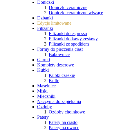
Doniczki
Doniczki ceramiczne
Doniczki ceramiczne wiszące
Dzbanki
Edycje limitowane
Filiżanki
Filiżanki do espresso
Filiżanki do kawy zestawy
Filiżanki ze spodkiem
Formy do pieczenia ciast
Babownice
Garnki
Komplety deserowe
Kubki
Kubki czeskie
Kufle
Maselnice
Miski
Mleczniki
Naczynia do zapiekania
Ozdoby
Ozdoby choinkowe
Patery
Patery na ciasto
Patery na owoce