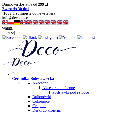
Darmowa dostawa od
299 zł
Zwrot do
30 dni
-10%
przy zapisie do newslettera
info@decobc.com
waluta:
Ceramika Bolesławiecka
Akcesoria
Akcesoria kuchenne
Podstawki pod sztućce
Bulionówki
Cukiernice
Czajniki
Deski do krojenia