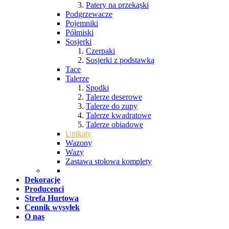
Patery na przekąski
Podgrzewacze
Pojemniki
Półmiski
Sosjerki
Czerpaki
Sosjerki z podstawką
Tace
Talerze
Spodki
Talerze deserowe
Talerze do zupy
Talerze kwadratowe
Talerze obiadowe
Unikaty
Wazony
Wazy
Zastawa stołowa komplety
Dekoracje
Producenci
Strefa Hurtowa
Cennik wysyłek
O nas