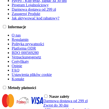
PayPo - Kup teraz, zapłać za 30 dni
Program Lojalnościowy
Darmowa dostawa od 299 zł
Zasugeruj Produkt
Jak aktywować kod rabatowy?
Informacje
O nas
Regulamin
Polityka prywatności
Platforma ODR
BDO 000569280
Verpackungsgesetz
Certyfikaty
Opinie
FAQ
Ustawienia plików cookie
Kontakt
Metody płatności
Nasze zalety
Darmowa dostawa od 299 zł
Zwrot do 30 dni