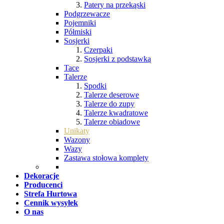
Patery na przekąski
Podgrzewacze
Pojemniki
Półmiski
Sosjerki
Czerpaki
Sosjerki z podstawką
Tace
Talerze
Spodki
Talerze deserowe
Talerze do zupy
Talerze kwadratowe
Talerze obiadowe
Unikaty
Wazony
Wazy
Zastawa stołowa komplety
Dekoracje
Producenci
Strefa Hurtowa
Cennik wysyłek
O nas