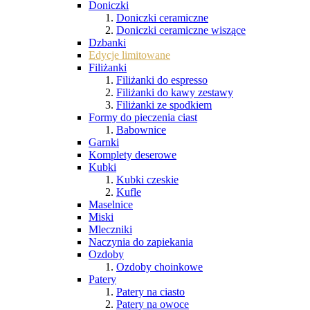
Doniczki
Doniczki ceramiczne
Doniczki ceramiczne wiszące
Dzbanki
Edycje limitowane
Filiżanki
Filiżanki do espresso
Filiżanki do kawy zestawy
Filiżanki ze spodkiem
Formy do pieczenia ciast
Babownice
Garnki
Komplety deserowe
Kubki
Kubki czeskie
Kufle
Maselnice
Miski
Mleczniki
Naczynia do zapiekania
Ozdoby
Ozdoby choinkowe
Patery
Patery na ciasto
Patery na owoce