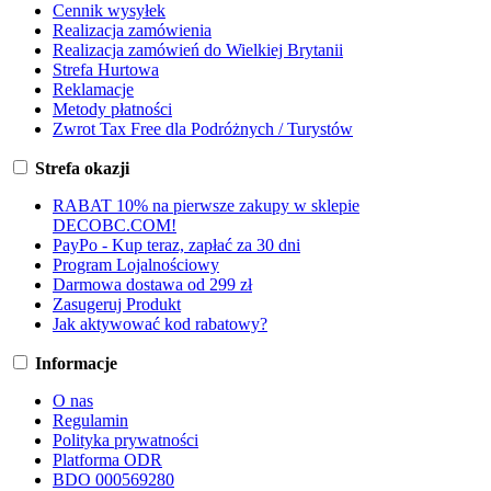
Cennik wysyłek
Realizacja zamówienia
Realizacja zamówień do Wielkiej Brytanii
Strefa Hurtowa
Reklamacje
Metody płatności
Zwrot Tax Free dla Podróżnych / Turystów
Strefa okazji
RABAT 10% na pierwsze zakupy w sklepie
DECOBC.COM!
PayPo - Kup teraz, zapłać za 30 dni
Program Lojalnościowy
Darmowa dostawa od 299 zł
Zasugeruj Produkt
Jak aktywować kod rabatowy?
Informacje
O nas
Regulamin
Polityka prywatności
Platforma ODR
BDO 000569280