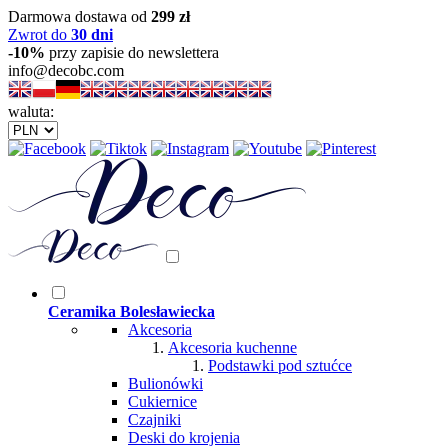
Darmowa dostawa od
299 zł
Zwrot do
30 dni
-10%
przy zapisie do newslettera
info@decobc.com
waluta:
Ceramika Bolesławiecka
Akcesoria
Akcesoria kuchenne
Podstawki pod sztućce
Bulionówki
Cukiernice
Czajniki
Deski do krojenia