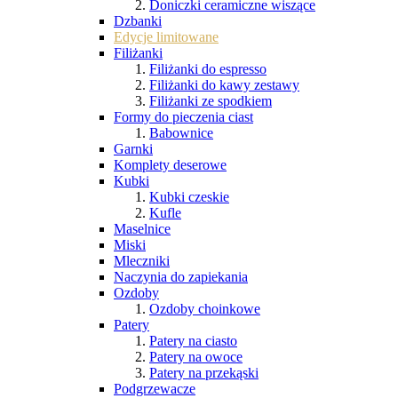
Doniczki ceramiczne wiszące
Dzbanki
Edycje limitowane
Filiżanki
Filiżanki do espresso
Filiżanki do kawy zestawy
Filiżanki ze spodkiem
Formy do pieczenia ciast
Babownice
Garnki
Komplety deserowe
Kubki
Kubki czeskie
Kufle
Maselnice
Miski
Mleczniki
Naczynia do zapiekania
Ozdoby
Ozdoby choinkowe
Patery
Patery na ciasto
Patery na owoce
Patery na przekąski
Podgrzewacze