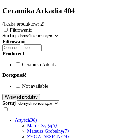
Ceramika Arkadia 404
(liczba produktów: 2)
Filtrowanie
Sortuj
Filtrowanie
-
Producent
Ceramika Arkadia
Dostępność
Not available
Sortuj
Artyści
(36)
Marek Zyga
(5)
Mateusz Grobelny
(7)
ZYGA DESIGN
(24)