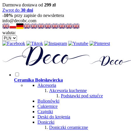
Darmowa dostawa od
299 zł
Zwrot do
30 dni
-10%
przy zapisie do newslettera
info@decobc.com
waluta:
Ceramika Bolesławiecka
Akcesoria
Akcesoria kuchenne
Podstawki pod sztućce
Bulionówki
Cukiernice
Czajniki
Deski do krojenia
Doniczki
Doniczki ceramiczne