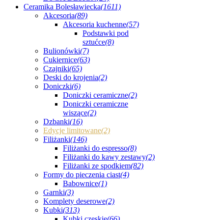
Ceramika Bolesławiecka
(1611)
Akcesoria
(89)
Akcesoria kuchenne
(57)
Podstawki pod
sztućce
(8)
Bulionówki
(7)
Cukiernice
(63)
Czajniki
(65)
Deski do krojenia
(2)
Doniczki
(6)
Doniczki ceramiczne
(2)
Doniczki ceramiczne
wiszące
(2)
Dzbanki
(16)
Edycje limitowane
(2)
Filiżanki
(146)
Filiżanki do espresso
(8)
Filiżanki do kawy zestawy
(2)
Filiżanki ze spodkiem
(82)
Formy do pieczenia ciast
(4)
Babownice
(1)
Garnki
(3)
Komplety deserowe
(2)
Kubki
(313)
Kubki czeskie
(66)