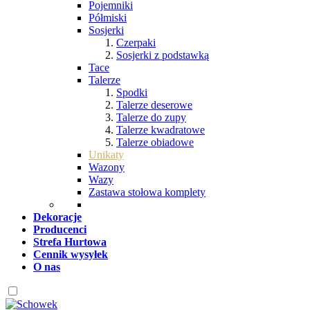
Pojemniki
Półmiski
Sosjerki
Czerpaki
Sosjerki z podstawką
Tace
Talerze
Spodki
Talerze deserowe
Talerze do zupy
Talerze kwadratowe
Talerze obiadowe
Unikaty
Wazony
Wazy
Zastawa stołowa komplety
Dekoracje
Producenci
Strefa Hurtowa
Cennik wysyłek
O nas