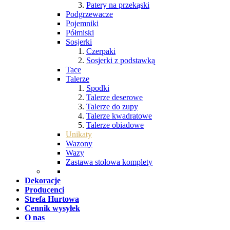
Patery na przekąski
Podgrzewacze
Pojemniki
Półmiski
Sosjerki
Czerpaki
Sosjerki z podstawką
Tace
Talerze
Spodki
Talerze deserowe
Talerze do zupy
Talerze kwadratowe
Talerze obiadowe
Unikaty
Wazony
Wazy
Zastawa stołowa komplety
Dekoracje
Producenci
Strefa Hurtowa
Cennik wysyłek
O nas