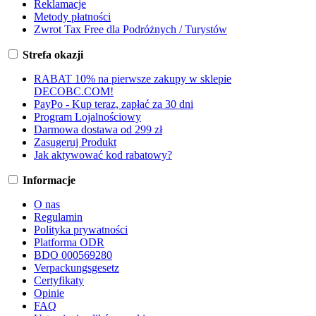
Reklamacje
Metody płatności
Zwrot Tax Free dla Podróżnych / Turystów
Strefa okazji
RABAT 10% na pierwsze zakupy w sklepie
DECOBC.COM!
PayPo - Kup teraz, zapłać za 30 dni
Program Lojalnościowy
Darmowa dostawa od 299 zł
Zasugeruj Produkt
Jak aktywować kod rabatowy?
Informacje
O nas
Regulamin
Polityka prywatności
Platforma ODR
BDO 000569280
Verpackungsgesetz
Certyfikaty
Opinie
FAQ