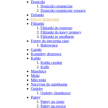
Doniczki
Doniczki ceramiczne
Doniczki ceramiczne wiszące
Dzbanki
Edycje limitowane
Filiżanki
Filiżanki do espresso
Filiżanki do kawy zestawy
Filiżanki ze spodkiem
Formy do pieczenia ciast
Babownice
Garnki
Komplety deserowe
Kubki
Kubki czeskie
Kufle
Maselnice
Miski
Mleczniki
Naczynia do zapiekania
Ozdoby
Ozdoby choinkowe
Patery
Patery na ciasto
Patery na owoce