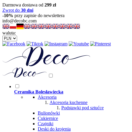
Darmowa dostawa od
299 zł
Zwrot do
30 dni
-10%
przy zapisie do newslettera
info@decobc.com
waluta:
Ceramika Bolesławiecka
Akcesoria
Akcesoria kuchenne
Podstawki pod sztućce
Bulionówki
Cukiernice
Czajniki
Deski do krojenia